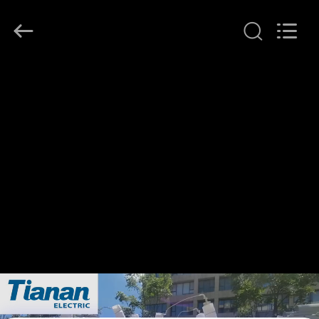
Ningbo
Tianan
(Group)
Co.,Ltd..
All
Rights
Reserved.
HUIS
PRODUCTEN
VR-
SHOW
ONGEVEER
ONS
FABRIEKSREIS