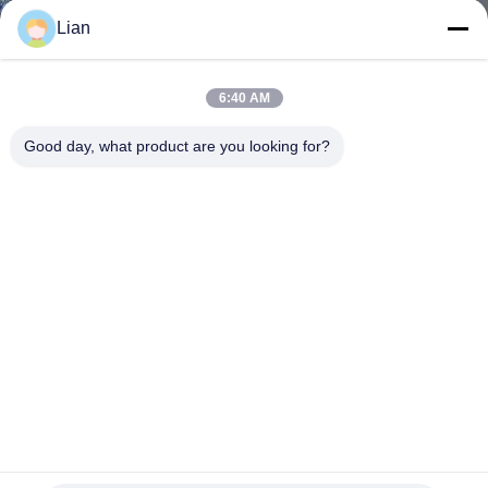
Lian
KWALITEITSCONTROLE
6:40 AM
CONTACTEER
Good day, what product are you looking for?
ONS
NIEUWS
VERZOEK
OM EEN
CITAAT
69kv Voorafgebouwde mobiele transformator-substation
SITEMAP
Elektrische energie-substation
mobiel transformatorhulpkantoor
2025-12-10