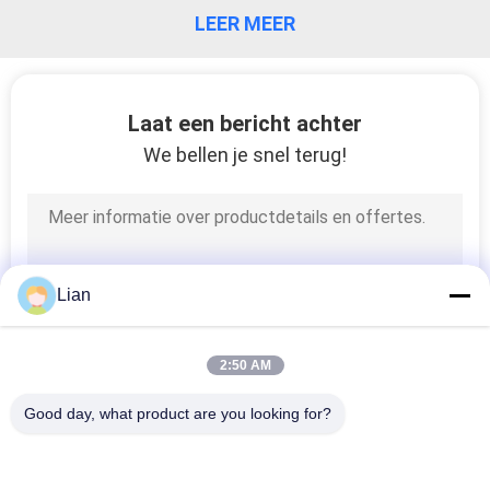
LEER MEER
KWALITEITSCONTROLE
CONTACTEER
Laat een bericht achter
ONS
We bellen je snel terug!
NIEUWS
VERZOEK
Lian
OM EEN
CITAAT
2:50 AM
Good day, what product are you looking for?
SITEMAP
populaire categorieën
Alle