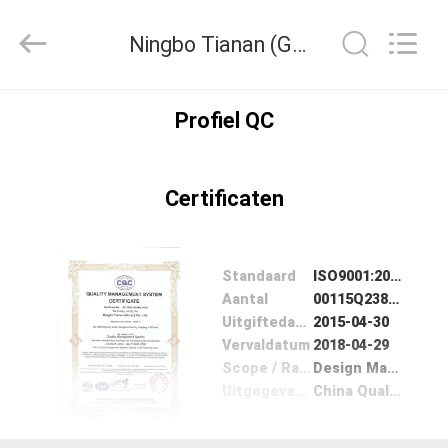
Ningbo
Tianan
(Group)
Ningbo Tianan (Group) Co.,Ltd. Kwaliteitscontrole
Co.,Ltd..
All
Rights
Reserved.
HUIS
Profiel QC
PRODUCTEN
Certificaten
VR-
SHOW
Standaard
ISO9001:2008
Aantal
00115Q23835R4L/3302
Uitgiftedatum
2015-04-30
ONGEVEER
Vervaldatum
2018-04-29
ONS
Scope / Range
Design Manufacture and Service of 252kV and Below HV Switchgear and Control Equipment, Power Transformer
Uitgegeven door
China Quality Certification Centre
FABRIEKSREIS