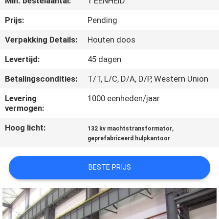
Min. bestelaantal:
1 EENHEID
KWALITEITSCONTROLE
Prijs:
Pending
Verpakking Details:
Houten doos
CONTACTEER
Levertijd:
45 dagen
ONS
Betalingscondities:
T/T, L/C, D/A, D/P, Western Union
NIEUWS
Levering
1000 eenheden/jaar
vermogen:
Hoog licht:
,
VERZOEK
132 kv machtstransformator
geprefabriceerd hulpkantoor
OM EEN
CITAAT
BESTE PRIJS
SITEMAP