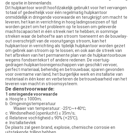
de spatie in binnenlands.
Dit hulpkantoor wordt hoofdzakelijk gebruikt voor het vervangen
totaal of gedeeltelijk voor één regelmatig hulpkantoor
onmiddellijk in dringende voorwaarde en terugkrijgt om macht te
leveren; het kan in verrichting in hoog ladingsseizoen of tijd
worden gezet om het probleem op te lossen om geleverde
machtscapaciteit in één streek niet te hebben; in sommige
streken waar de behoefte aan stroom toeneemt en de bouwlay-
out overschrijdt van de vooruitgangs stroom, kan het
hulpkantoor in verrichting als tijdelijk hulpkantoor worden gezet
om gebrek aan stroom op te lossen; en ook aan de streek van
het afbreken van het permanente plan van de hulpkantoorbouw
wegens fondsentekort of andere redenen. De voertuig-
gedragen hulpkantooreigenschappen van geschikt vervoer,
perfect materiaal, behendig en betrouwbaar, sparen gevonden
voor overname van land, het burgerlijke werk en installatie van
materiaal in één keer en verbeteren de betrouwbaarheid van het
leveren van macht in stroomsysteem.
De dienstvoorwaarde:
1 omringende voorwaarde
a. Hoogte ≤ 1000m;
b. Omgevingstemperatuur
Waaier van temperatuur: -25℃~+40℃;
c. Windsnelheid (openlucht) ≤ 35m/s;
d. Relatieve vochtigheid ≤ 90% (+25℃);
e. Installatievlek
De plaats zal geen brand, explosie, chemische corrosie en
uitstekende trilling hebben.