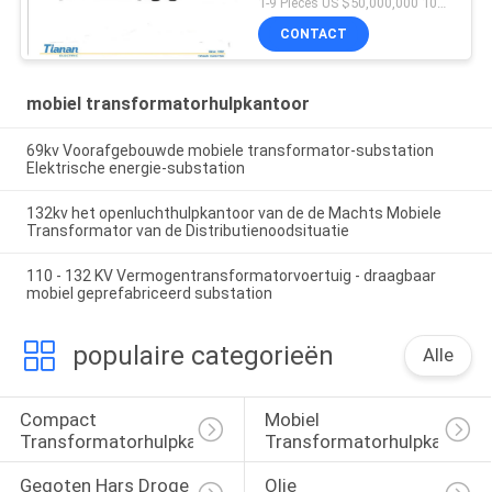
1-9 Pieces US $50,000,000 10+ Pieces US $4,000,000 MOQ:1 eenheid
CONTACT
mobiel transformatorhulpkantoor
69kv Voorafgebouwde mobiele transformator-substation
Elektrische energie-substation
132kv het openluchthulpkantoor van de de Machts Mobiele
Transformator van de Distributienoodsituatie
110 - 132 KV Vermogentransformatorvoertuig - draagbaar
mobiel geprefabriceerd substation
populaire categorieën
Alle
Compact 
Mobiel 
Transformatorhulpkantoor
Transformatorhulpkantoor
Gegoten Hars Droge 
Olie 