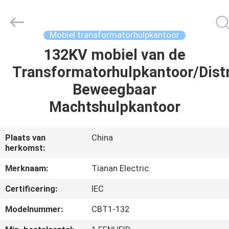
Ningbo
Tianan
(Group)
Co.,Ltd..
All
Mobiel transformatorhulpkantoor
Rights
Reserved.
132KV mobiel van de
HUIS
Transformatorhulpkantoor/Distr
PRODUCTEN
Beweegbaar
Machtshulpkantoor
VR-
SHOW
Plaats van
China
herkomst:
ONGEVEER
Merknaam:
Tianan Electric
ONS
Certificering:
IEC
Modelnummer:
CBT1-132
FABRIEKSREIS