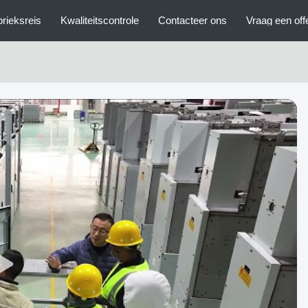
rieksreis
Kwaliteitscontrole
Contacteer ons
Vraag een off