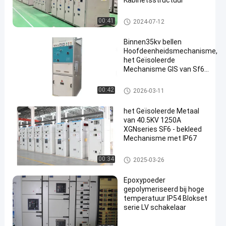
Kabinetsstructuur
Hoogspanningsschakelaars
00:41
2024-07-12
Binnen35kv bellen
Hoofdeenheidsmechanisme,
het Geïsoleerde
Mechanisme GIS van Sf6
Gas
Hoogspanningsschakelaars
00:42
2026-03-11
het Geïsoleerde Metaal
van 40.5KV 1250A
XGNseries SF6 - bekleed
Mechanisme met IP67
Hoogspanningsschakelaars
00:34
2025-03-26
Epoxypoeder
gepolymeriseerd bij hoge
temperatuur IP54 Blokset
serie LV schakelaar