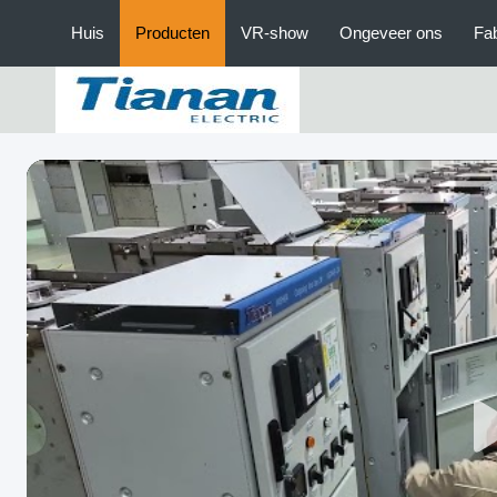
Huis
Producten
VR-show
Ongeveer ons
Fab