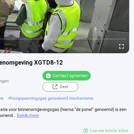
nnenomgeving XGTD8-12
Contact opnemen
ngen
Deel
me
#
hoogspanningsgas geïsoleerd mechanisme
atie voor binnenomgevingsgas (hierna "de ponel" genoemd) is een
vriend...
Bekijk meer
Laat een bericht achter.