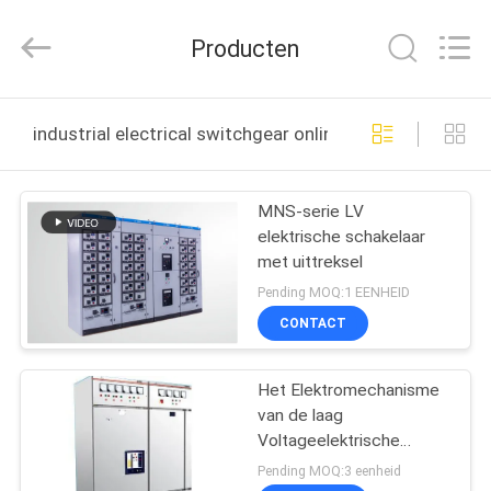
Ningbo
Tianan
(Group)
Producten
Co.,Ltd..
All
Rights
Reserved.
HUIS
industrial electrical switchgear online fabricage
PRODUCTEN
MNS-serie LV
elektrische schakelaar
VR-
met uittreksel
SHOW
Pending MOQ:1 EENHEID
CONTACT
ONGEVEER
Het Elektromechanisme
ONS
van de laag
Voltageelektrische
FABRIEKSREIS
veiligheid/Lucht
Pending MOQ:3 eenheid