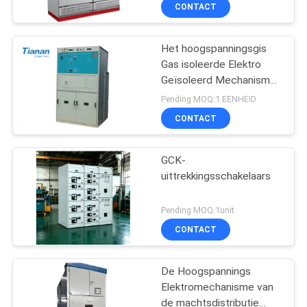
Geïsoleerd Mechanisme
CONTACT
GGD1
KWALITEITSCONTROLE
Het hoogspanningsgis
Gas isoleerde Elektro
CONTACTEER
Geïsoleerd Mechanisme
ONS
Sf6, HXGT-Reeks met 35
Pending MOQ:1 EENHEID
~ 40.5KV
CONTACT
NIEUWS
GCK-
uittrekkingsschakelaars
VERZOEK
OM EEN
Pending MOQ:1unit
CITAAT
CONTACT
SITEMAP
De Hoogspannings
Elektromechanisme van
de machtsdistributie