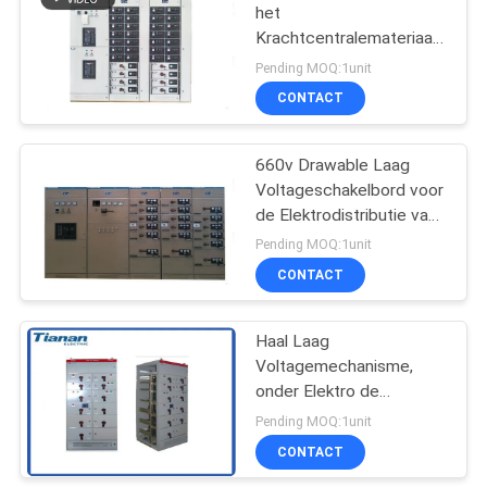
het
Krachtcentralemateriaal
0.4KV
Pending MOQ:1unit
Elektromechanisme
CONTACT
660v Drawable Laag
Voltageschakelbord voor
de Elektrodistributie van
de Schakelaarmacht
Pending MOQ:1unit
CONTACT
Haal Laag
Voltagemechanisme,
onder Elektro de
Distributiecomité van
Pending MOQ:1unit
4000a te voorschijn
CONTACT