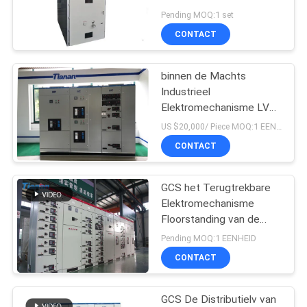
PRIVACY
voor
Pending MOQ:1 set
Mijnbouwondernemingen
POLICY
CONTACT
binnen de Machts
Industrieel
Elektromechanisme LV
van 400V 660V 4000A
US $20,000/ Piece MOQ:1 EENHEID
GCT met MCB/MCCB
CONTACT
GCS het Terugtrekbare
Elektromechanisme
Floorstanding van de
Laag Voltagedistributie
Pending MOQ:1 EENHEID
CONTACT
GCS De Distributielv van