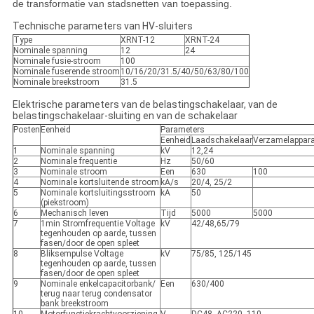
de transformatie van stadsnetten van toepassing.
Technische parameters van HV-sluiters
Type
XRNT-12
XRNT-24
Nominale spanning
12
24
Nominale fusie-stroom
100
Nominale fuserende stroom
10/16/20/31.5/40/50/63/80/100
Nominale breekstroom
31.5
Elektrische parameters van de belastingschakelaar, van de
belastingschakelaar-sluiting en van de schakelaar
Posten
Eenheid
Parameters
Eenheid
Laadschakelaar
Verzamelappara
1
Nominale spanning
kV
12,24
2
Nominale frequentie
Hz
50/60
3
Nominale stroom
Een
630
100
4
Nominale kortsluitende stroom
kA/s
20/4, 25/2
5
Nominale kortsluitingsstroom
kA
50
(piekstroom)
6
Mechanisch leven
Tijd
5000
5000
7
1min Stromfrequentie Voltage
kV
42/48,65/79
tegenhouden op aarde, tussen
fasen/door de open spleet
8
Bliksempulse Voltage
kV
75/85, 125/145
tegenhouden op aarde, tussen
fasen/door de open spleet
9
Nominale enkelcapacitorbank/
Een
630/400
terug naar terug condensator
bank breekstroom