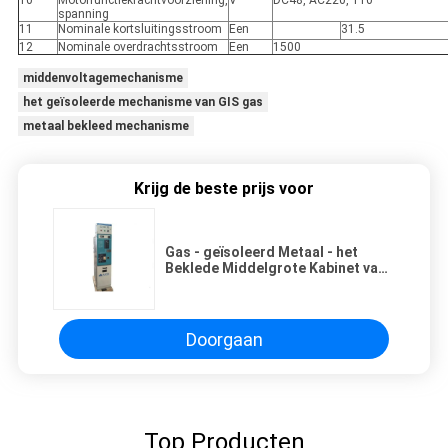
10
Motorfunctiekrachtvoorziening,
V
DC48, AC220, 110
spanning
11
Nominale kortsluitingsstroom
Een
31.5
12
Nominale overdrachtsstroom
Een
1500
middenvoltagemechanisme
het geïsoleerde mechanisme van GIS gas
metaal bekleed mechanisme
Krijg de beste prijs voor
Gas - geïsoleerd Metaal - het
Beklede Middelgrote Kabinet van
de de Machtsdistributie van het
Voltagemechanisme 12KV
Doorgaan
Top Producten