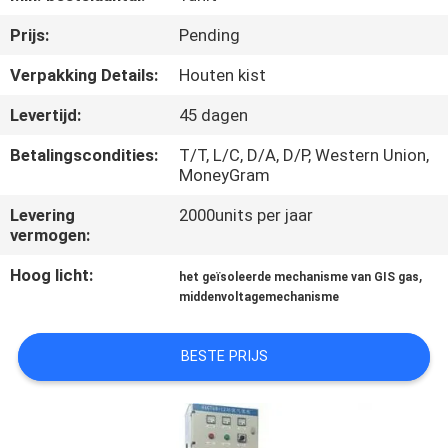
Prijs:
Pending
KWALITEITSCONTROLE
Verpakking Details:
Houten kist
CONTACTEER
Levertijd:
45 dagen
ONS
Betalingscondities:
T/T, L/C, D/A, D/P, Western Union,
MoneyGram
NIEUWS
Levering
2000units per jaar
vermogen:
VERZOEK
Hoog licht:
,
het geïsoleerde mechanisme van GIS gas
OM EEN
middenvoltagemechanisme
CITAAT
BESTE PRIJS
SITEMAP