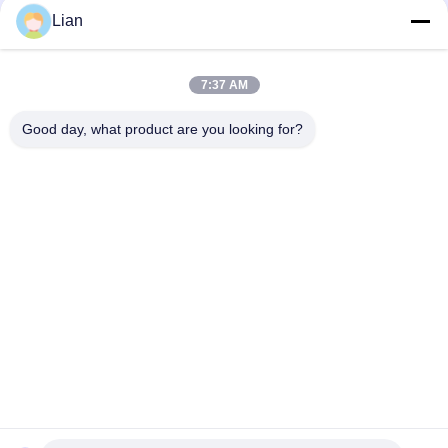
Lian
Beklede de Rings Hoofdeenheden van Sf6rmu Mv GIS en
Compact Ac van Mechanismesystemen Metaal -
7:37 AM
Sf6 belt het Gas Geïsoleerde Mechanisme, Hoofdeenheid 12
Kv Mechanismemetaal - Bijlage
Good day, what product are you looking for?
populaire categorieën
Alle
Compact 
Mobiel 
Transformatorhulpkantoor
Transformatorhulpkantoor
Gegoten Hars Droge 
Olie 
Type Transformator
Ondergedompelde 
Machtstransformator
Middelgroot 
Hoogspanningsschakelaar
Voltagemechanisme
Hoogspanning 
Laagspanningsschakelinrichtingen
Circuit Breaker