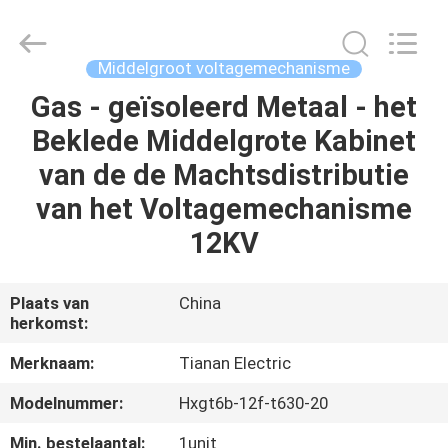
Ningbo
Tianan
(Group)
Co.,Ltd..
All
Middelgroot voltagemechanisme
Rights
Reserved.
Gas - geïsoleerd Metaal - het
HUIS
Beklede Middelgrote Kabinet
PRODUCTEN
van de de Machtsdistributie
van het Voltagemechanisme
VR-
12KV
SHOW
Plaats van
China
herkomst:
ONGEVEER
ONS
Merknaam:
Tianan Electric
Modelnummer:
Hxgt6b-12f-t630-20
FABRIEKSREIS
Min. bestelaantal:
1unit