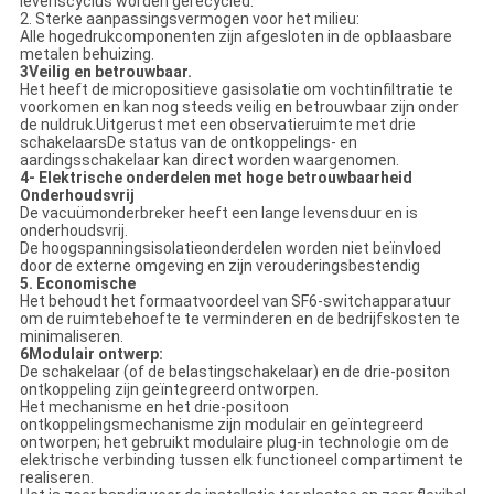
levenscyclus worden gerecycled.
2. Sterke aanpassingsvermogen voor het milieu:
Alle hogedrukcomponenten zijn afgesloten in de opblaasbare
metalen behuizing.
3Veilig en betrouwbaar.
Het heeft de micropositieve gasisolatie om vochtinfiltratie te
voorkomen en kan nog steeds veilig en betrouwbaar zijn onder
de nuldruk.Uitgerust met een observatieruimte met drie
schakelaarsDe status van de ontkoppelings- en
aardingsschakelaar kan direct worden waargenomen.
4- Elektrische onderdelen met hoge betrouwbaarheid
Onderhoudsvrij
De vacuümonderbreker heeft een lange levensduur en is
onderhoudsvrij.
De hoogspanningsisolatieonderdelen worden niet beïnvloed
door de externe omgeving en zijn verouderingsbestendig
5. Economische
Het behoudt het formaatvoordeel van SF6-switchapparatuur
om de ruimtebehoefte te verminderen en de bedrijfskosten te
minimaliseren.
6Modulair ontwerp:
De schakelaar (of de belastingschakelaar) en de drie-positon
ontkoppeling zijn geïntegreerd ontworpen.
Het mechanisme en het drie-positoon
ontkoppelingsmechanisme zijn modulair en geïntegreerd
ontworpen; het gebruikt modulaire plug-in technologie om de
elektrische verbinding tussen elk functioneel compartiment te
realiseren.