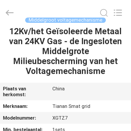
Ningbo
Tianan
(Group)
Co.,Ltd..
All
Middelgroot voltagemechanisme
Rights
Reserved.
12Kv/het Geïsoleerde Metaal
HUIS
van 24KV Gas - de Ingesloten
PRODUCTEN
Middelgrote
Milieubescherming van het
VR-
Voltagemechanisme
SHOW
Plaats van
China
herkomst:
ONGEVEER
ONS
Merknaam:
Tianan Smat grid
Modelnummer:
XGTZ7
FABRIEKSREIS
Min. bestelaantal:
1sets