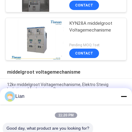
CONTACT
KYN28A middelgroot
Voltagemechanisme
Pending MOQ:1set
CONTACT
middelgroot voltagemechanisme
12kv middelgroot Voltagemechanisme, Elektro Stevig
Isolatiemv Mechanisme Rmu
Lian
Beklede de Rings Hoofdeenheden van Sf6rmu Mv GIS en
Compact Ac van Mechanismesystemen Metaal -
11:20 PM
Sf6 belt het Gas Geïsoleerde Mechanisme, Hoofdeenheid 12
Kv Mechanismemetaal - Bijlage
Good day, what product are you looking for?