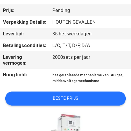
Prijs:
Pending
KWALITEITSCONTROLE
Verpakking Details:
HOUTEN GEVALLEN
CONTACTEER
Levertijd:
35 het werkdagen
ONS
Betalingscondities:
L/C, T/T, D/P, D/A
Levering
2000sets per jaar
NIEUWS
vermogen:
Hoog licht:
,
het geïsoleerde mechanisme van GIS gas
VERZOEK
middenvoltagemechanisme
OM EEN
CITAAT
BESTE PRIJS
SITEMAP