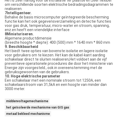
Het is zeer handig voor de installatie ter plaatse en zeer flexibel
om verschillende soorten elektrische bedradingsdiagrammen te
realiseren.
7Intelligenteer.
Behalve de basis microcomputer geïntegreerde bescherming
functie kan het ook gegevensverzameling en detectie functies
voor gas druk, temperatuur, micro-water en stroom, spanning,
enz.en heeft een vriendelijke interface
8Miniaturiseren.
Algemene productdimensie
(breedte hoogte * diepte): 400 (500) mm * 1640 mm * 860 mm
9. Beschikbaarheid
Het biedt twee opties van bovenste isolatie en lagere isolatie
voor gebruikers om te kiezen. Het kan de kabel-kant aarding
schakelaar direct te sluiten realiseren,Het voldoet aan de vijf
preventieve operationele procedures die door het ministerie van
Energie zijn voorgesteld., ook in overeenstemming met de
gebruiksgewoonten van de gebruikers.
10. Hoge elektrische parameter
Een schakelaar met een nominale stroom tot 1250A, een
schakelaarstroom van 31,5kA en een hoogte van minder dan
3000 meter.
middenvoltagemechanisme
het geïsoleerde mechanisme van GIS gas
metaal bekleed mechanisme