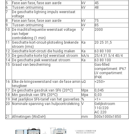
5
Fase aan fase, fase aan aarde
kV
45
6
Tussen ontruiming
kV
48
7
De geschatte ligtning impuls weerstaat
voltage
8
Fase aan fase, fase aan aarde
kV
75
9
Tussen ontruiming
kV
85
10
De machtsfrequentie weerstaat voltage
V
2000
van helper
controlekring (1 min)
11
Geschatte kort-cricuit-plotseling brekende
Ka
20 25 31,5
stroom (rms)
12
Geschatte kort-circuti die huidig maken
Ka
63 80 100
13
De geschatte korte tijd weerstaat stroom
kA/s
25/4 31.5/4 40/4
14
De geschatte piek weerstaat stroom
Ka
63 80 100
15
Graad van bescherming
Gas-filled
compartiment: IP67
LV compartiment:
IP4X
16
Elke de kringsweerstand van de fase amin
uΩ
<250>
terugkeer
17
De geschatte gasdruk van SF6 (20ºC)
Mpa
0,045
18
Min gasdruk van SF6 (20ºC)
Mpa
0,03
19
Het jaarlijkse SF6-tarief van het gasverlies
%
<1>
20
Nominale spanning van hulpcontrolekring
V
Gelijkstroom
110/220
AC 220
21
Afmetingen (WxDxH)
mm
500x1000x1850