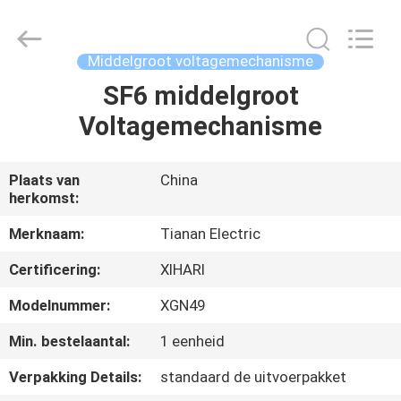
Ningbo
Tianan
(Group)
Co.,Ltd..
All
Middelgroot voltagemechanisme
Rights
Reserved.
SF6 middelgroot
HUIS
Voltagemechanisme
PRODUCTEN
Plaats van
China
herkomst:
VR-
SHOW
Merknaam:
Tianan Electric
Certificering:
XIHARI
ONGEVEER
Modelnummer:
XGN49
ONS
Min. bestelaantal:
1 eenheid
Verpakking Details:
standaard de uitvoerpakket
FABRIEKSREIS