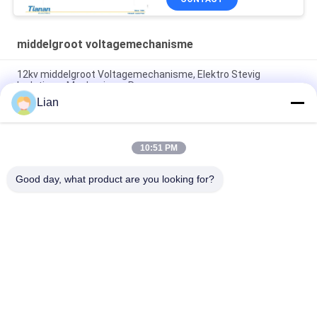
middelgroot voltagemechanisme
12kv middelgroot Voltagemechanisme, Elektro Stevig
Isolatiemv Mechanisme Rmu
Lian
Beklede de Rings Hoofdeenheden van Sf6rmu Mv GIS en
Compact Ac van Mechanismesystemen Metaal -
10:51 PM
Sf6 belt het Gas Geïsoleerde Mechanisme, Hoofdeenheid 12
Kv Mechanismemetaal - Bijlage
Good day, what product are you looking for?
populaire categorieën
Alle
Compact 
Mobiel 
Transformatorhulpkantoor
Transformatorhulpkantoor
Gegoten Hars Droge 
Olie 
Type Transformator
Ondergedompelde 