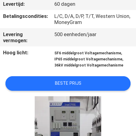
Levertijd:
60 dagen
KWALITEITSCONTROLE
Betalingscondities:
L/C, D/A, D/P, T/T, Western Union,
MoneyGram
CONTACTEER
Levering
500 eenheden/jaar
vermogen:
ONS
Hoog licht:
,
SF6 middelgroot Voltagemechanisme
,
IP65 middelgroot Voltagemechanisme
NIEUWS
36kV middelgroot Voltagemechanisme
VERZOEK
BESTE PRIJS
OM EEN
CITAAT
SITEMAP