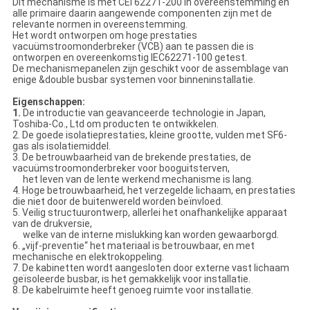
Dit mechanisme is met CEI 62271-200 in overeenstemming en
alle primaire daarin aangewende componenten zijn met de
relevante normen in overeenstemming.
Het wordt ontworpen om hoge prestaties
vacuümstroomonderbreker (VCB) aan te passen die is
ontworpen en overeenkomstig IEC62271-100 getest.
De mechanismepanelen zijn geschikt voor de assemblage van
enige &double busbar systemen voor binneninstallatie.
Eigenschappen:
1.
De introductie van geavanceerde technologie in Japan,
Toshiba-Co., Ltd om producten te ontwikkelen.
2. De goede isolatieprestaties, kleine grootte, vulden met SF6-
gas als isolatiemiddel.
3. De betrouwbaarheid van de brekende prestaties, de
vacuümstroomonderbreker voor booguitsterven,
het leven van de lente werkend mechanisme is lang.
4. Hoge betrouwbaarheid, het verzegelde lichaam, en prestaties
die niet door de buitenwereld worden beïnvloed.
5. Veilig structuurontwerp, allerlei het onafhankelijke apparaat
van de drukversie,
welke van de interne mislukking kan worden gewaarborgd.
6. „vijf-preventie“ het materiaal is betrouwbaar, en met
mechanische en elektrokoppeling.
7. De kabinetten wordt aangesloten door externe vast lichaam
geïsoleerde busbar, is het gemakkelijk voor installatie.
8. De kabelruimte heeft genoeg ruimte voor installatie.