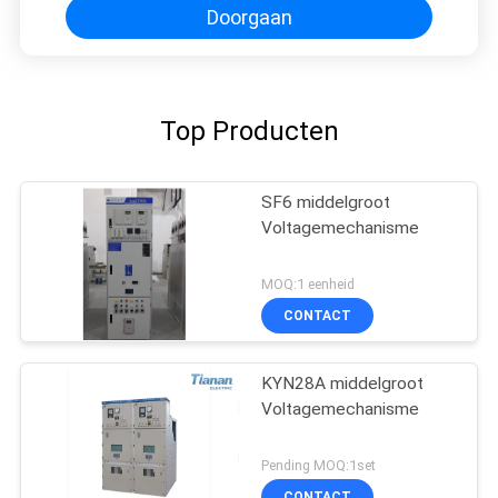
Doorgaan
Top Producten
SF6 middelgroot
Voltagemechanisme
MOQ:1 eenheid
CONTACT
KYN28A middelgroot
Voltagemechanisme
Pending MOQ:1set
CONTACT