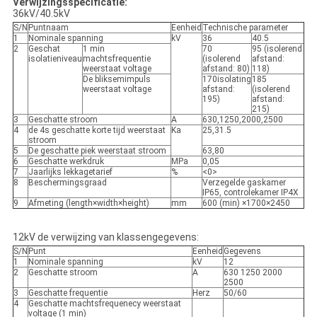
Verwijzingsspecificatie:
36kV/40.5kV
S/N
Puntnaam
Eenheid
Technische parameter
1
Nominale spanning
kV
36
40.5
2
Geschat
1 min
70
95 (isolerend
isolatieniveau
machtsfrequentie
(isolerend
afstand:
weerstaat voltage
afstand: 80)
118)
De bliksemimpuls
170isolating
185
weerstaat voltage
afstand:
(isolerend
195)
afstand:
215)
3
Geschatte stroom
A
630,1250,2000,2500
4
de 4s geschatte korte tijd weerstaat
Ka
25,31.5
stroom
5
De geschatte piek weerstaat stroom
63,80
6
Geschatte werkdruk
MPa
0,05
7
Jaarlijks lekkagetarief
%
<0>
8
Beschermingsgraad
Verzegelde gaskamer
IP65, controlekamer IP4X
9
Afmeting (length×width×height)
mm
600 (min) ×1700×2450
12kV de verwijzing van klassengegevens:
S/N
Punt
Eenheid
Gegevens
1
Nominale spanning
kV
12
2
Geschatte stroom
A
630 1250 2000
2500
3
Geschatte frequentie
Herz
50/60
4
Geschatte machtsfrequenecy weerstaat
voltage (1 min)