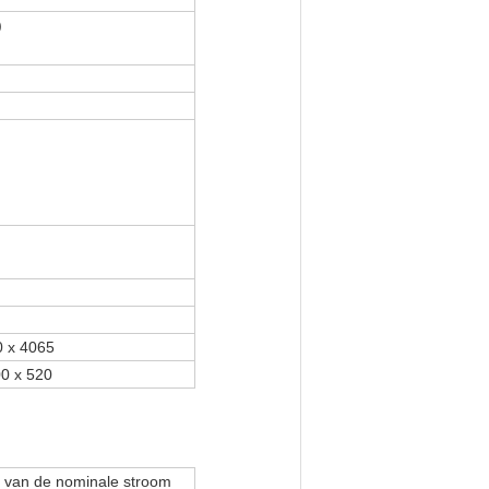
)
0 x 4065
00 x 520
 van de nominale stroom