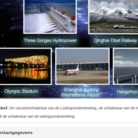
,
abel:
De vacuümschakelaar van de Ladingsonderbreking
de schakelaar van de 
f6 de schakelaar van de ladingsonderbreking
ontactgegevens