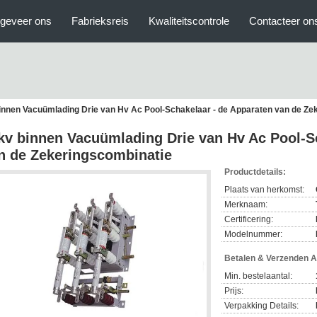
geveer ons
Fabrieksreis
Kwaliteitscontrole
Contacteer on
innen Vacuümlading Drie van Hv Ac Pool-Schakelaar - de Apparaten van de Ze
kv binnen Vacuümlading Drie van Hv Ac Pool-S
n de Zekeringscombinatie
Productdetails:
Plaats van herkomst:
Merknaam:
Certificering:
Modelnummer:
Betalen & Verzenden 
Min. bestelaantal:
Prijs:
Verpakking Details: