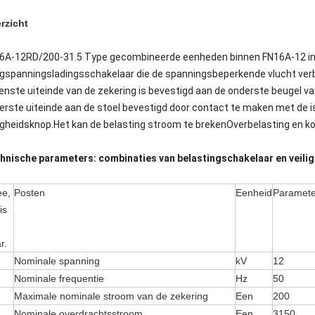
rzicht
6A-12RD/200-31.5 Type gecombineerde eenheden binnen FN16A-12 in
gspanningsladingsschakelaar die de spanningsbeperkende vlucht ver
enste uiteinde van de zekering is bevestigd aan de onderste beugel 
erste uiteinde aan de stoel bevestigd door contact te maken met de i
ligheidsknop.Het kan de belasting stroom te brekenOverbelasting en kor
hnische parameters: combinaties van belastingschakelaar en veili
ee,
Posten
Eenheid
Paramete
is
r.
Nominale spanning
kV
12
Nominale frequentie
Hz
50
Maximale nominale stroom van de zekering
Een
200
Nominale overdrachtsstroom
Een
3150