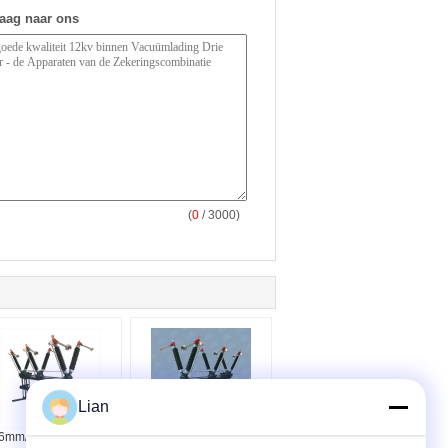
raag naar ons
(
0
/ 3000)
Lian
6mm/kV kruipafstand
126 kV