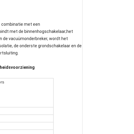
 combinatie met een
bindt met de binnenhogschakelaar;het
van de vacuümonderbreker, wordt het
solatie, de onderste grondschakelaar en de
tsluiting.
gheidsvoorziening
rs