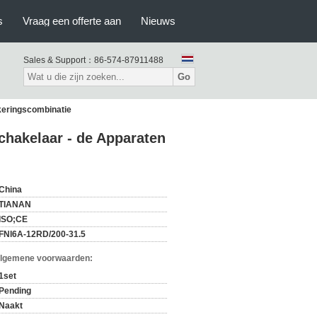
s
Vraag een offerte aan
Nieuws
Sales & Support：
86-574-87911488
Go
keringscombinatie
chakelaar - de Apparaten
China
TIANAN
ISO;CE
FNl6A-12RD/200-31.5
Algemene voorwaarden:
1set
Pending
Naakt