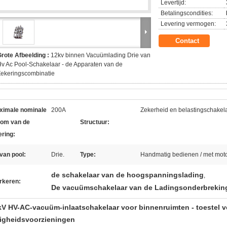
Levertijd:
Betalingscondities:
Levering vermogen:
Contact
rote Afbeelding :
12kv binnen Vacuümlading Drie van
v Ac Pool-Schakelaar - de Apparaten van de
ekeringscombinatie
ximale nominale
200A
Zekerheid en belastingschakela
oom van de
Structuur:
ering:
van pool:
Drie.
Type:
Handmatig bedienen / met mot
de schakelaar van de hoogspanningslading
,
rkeren:
De vacuümschakelaar van de Ladingsonderbrekin
kV HV-AC-vacuüm-inlaatschakelaar voor binnenruimten - toestel 
ligheidsvoorzieningen