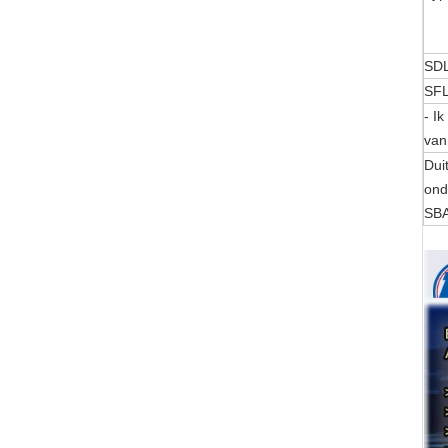
SD
SF
- Ik
van
Dui
ond
SB