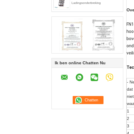
Ladingsonderbreking
Ove
FN1
hoo
bov
ond
vei
Ik ben online Chatten Nu
Tec
- N
dat 
niet
waa
1
2
3
4