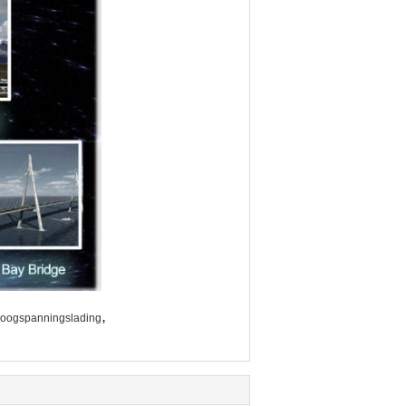
,
hoogspanningslading