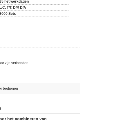
35 het werkdagen
L/C, T/T, D/P, D/A
3000 Sets
ar zijn verbonden.
or bedienen
g
voor het combineren van