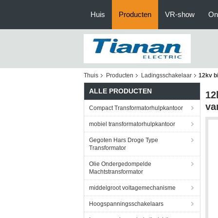
Huis
Producten
VR-show
On
Thuis
Producten
Ladingsschakelaar
12kv b
ALLE PRODUCTEN
12
va
Compact Transformatorhulpkantoor
mobiel transformatorhulpkantoor
Gegoten Hars Droge Type
Transformator
Olie Ondergedompelde
Machtstransformator
middelgroot voltagemechanisme
Hoogspanningsschakelaars