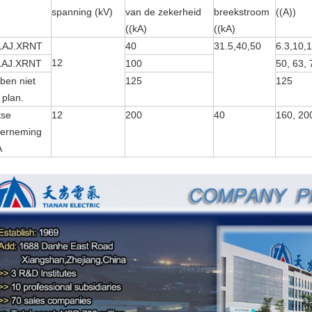
spanning (kV)
van de zekerheid
breekstroom
((A))
((kA)
((kA)
LAJ.XRNT
40
31.5,40,50
6.3,10,
12
LAJ.XRNT
100
50, 63, 
 ben niet
125
125
 plan.
tse
12
200
40
160, 20
erneming
A