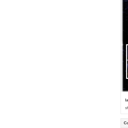
l
s
C