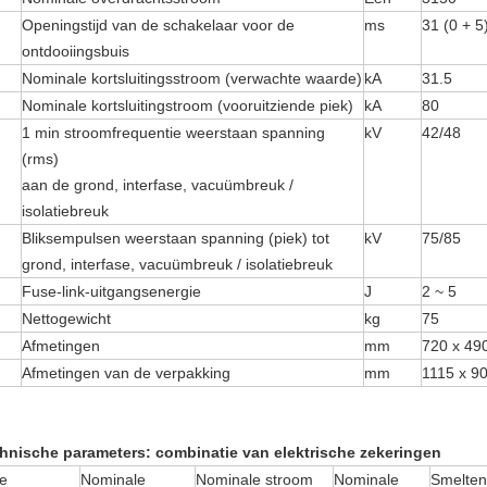
Openingstijd van de schakelaar voor de
ms
31 (0 + 5
ontdooiingsbuis
Nominale kortsluitingsstroom (verwachte waarde)
kA
31.5
Nominale kortsluitingstroom (vooruitziende piek)
kA
80
1 min stroomfrequentie weerstaan spanning
kV
42/48
(rms)
aan de grond, interfase, vacuümbreuk /
isolatiebreuk
Bliksempulsen weerstaan spanning (piek) tot
kV
75/85
grond, interfase, vacuümbreuk / isolatiebreuk
Fuse-link-uitgangsenergie
J
2 ~ 5
Nettogewicht
kg
75
Afmetingen
mm
720 x 49
Afmetingen van de verpakking
mm
1115 x 9
hnische parameters: combinatie van elektrische zekeringen
e
Nominale
Nominale stroom
Nominale
Smelten