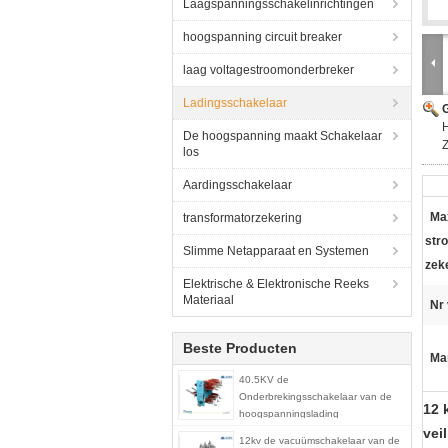
Laagspanningsschakelinrichtingen
hoogspanning circuit breaker
laag voltagestroomonderbreker
Ladingsschakelaar
G
H
De hoogspanning maakt Schakelaar
Z
los
Aardingsschakelaar
Ma
transformatorzekering
str
Slimme Netapparaat en Systemen
zek
Elektrische & Elektronische Reeks
Materiaal
Nr 
Beste Producten
Ma
40.5KV de
Onderbrekingsschakelaar van de
12 
hoogspanningslading
vei
12kv de vacuümschakelaar van de