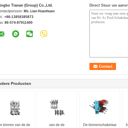
ingbo Tianan (Group) Co.,Ltd.
Direct Stuur uw aanv
ontactpersoon:
Ms. Lian Huanhuan
l.:
+86-13858385873
ax:
86-574-87911400
ndere Producten
e binnen van de de
van de de
De binnenschakelaar
1