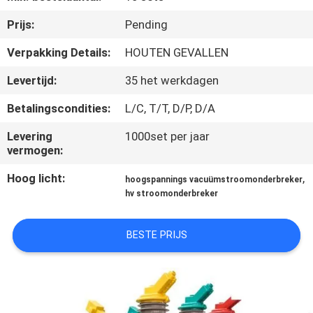
Prijs:
Pending
KWALITEITSCONTROLE
Verpakking Details:
HOUTEN GEVALLEN
CONTACTEER
Levertijd:
35 het werkdagen
ONS
Betalingscondities:
L/C, T/T, D/P, D/A
Levering
1000set per jaar
NIEUWS
vermogen:
Hoog licht:
,
hoogspannings vacuümstroomonderbreker
VERZOEK
hv stroomonderbreker
OM EEN
CITAAT
BESTE PRIJS
SITEMAP