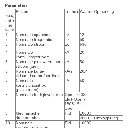
Parameters
-
Posten
Eenheid
Waarde
Opmerking
Nee,
dat is
niet
waar.
1
Nominale spanning
kV
12
2
Nominale frequentie
Hz
50
3
Nominale stroom
Een
630
4
Nominale
kA
20
kortsluitingsstroom
5
Nominale piek weerstaan
kA
50
stroom (piek)
6
Nominale korte-
kA/s
20/4
tijdstandstroom/hardheid
7
Nominale
kA
50
kortsluitingsstroom
(piekstroom)
8
Nominale bedrijfsvolgorde
Open--0.3S-
Sluit-Open-
180S--Sluit-
Open
9
Mechanische
Tijd
10000
duurzaamheid
2000
Ontkoppeling
10
Nominale
Tijd
10000
stroombreuktijden