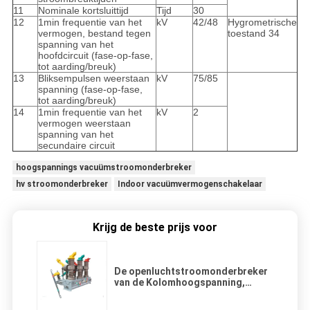
11
Nominale kortsluittijd
Tijd
30
12
1min frequentie van het
kV
42/48
Hygrometrische
vermogen, bestand tegen
toestand 34
spanning van het
hoofdcircuit (fase-op-fase,
tot aarding/breuk)
13
Bliksempulsen weerstaan
kV
75/85
spanning (fase-op-fase,
tot aarding/breuk)
14
1min frequentie van het
kV
2
vermogen weerstaan
spanning van het
secundaire circuit
hoogspannings vacuümstroomonderbreker
hv stroomonderbreker
Indoor vacuümvermogenschakelaar
Krijg de beste prijs voor
De openluchtstroomonderbreker
van de Kolomhoogspanning,
Stroomonderbreker In drie stadia
Opgezette Pool -