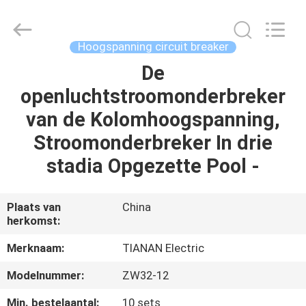
Ningbo
Tianan
(Group)
Co.,Ltd..
All
Hoogspanning circuit breaker
Rights
Reserved.
De
HUIS
openluchtstroomonderbreker
PRODUCTEN
van de Kolomhoogspanning,
Stroomonderbreker In drie
VR-
stadia Opgezette Pool -
SHOW
Plaats van
China
herkomst:
ONGEVEER
ONS
Merknaam:
TIANAN Electric
Modelnummer:
ZW32-12
FABRIEKSREIS
Min. bestelaantal:
10 sets