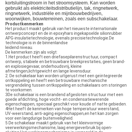
kortsluitingstroom in het stroomsysteem. Kan worden
gebruikt als elektriciteitsdistributielijn, tak, ringnetwerk,
ringnetwerk, industriële en mijnbouwbedrijven,
woonwijken, bouwterreinen, zoals een subschakelaar.
Productkenmerken
Het product maakt gebruik van het nieuwste internationale
ontwerpconcept en de in epoxyhars ingekapselde silionrubber
APG-insulatietechnologie, evenals precisietechnologie.De
technologie is in de binnenlandse
leidend niveau.
De kenmerken zijn als volgt:
1.Het product heeft een driefasepilarenstructuur, compact
ontwerp, stabiele en betrouwbare breekprestaties, geen brand-
en explosiegevaar, onderhoudsvrij, kleine
afmetingen,lichtgewicht en lange levensduur.
2. De schakelaar kan worden uitgerust met een geïntegreerde
ontkoppeling en heeft een betrouwbare mechanische
vergrendeling tussen ontkoppeling en schakelaars om storingen
te voorkomen.
3De schakelaar is een brandend afgesloten structuur met een
goede afdichting, hoge vocht- en condensatiewerende
eigenschappen, speciaal geschikt voor koude of natte gebieden.
4Het heeft de kenmerken van hoge temperatuur weerstand,
UV-weerstand, anti-aging eigenschappen,en het kan zorgen
voor een langdurige buitenveiligheid.
5 De schakelaar maakt gebruik van het kleinvormige
veerwerkingsmechanisme, laag energieverbruik bij open-