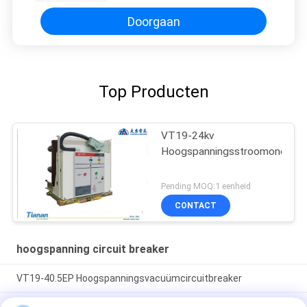
Doorgaan
Top Producten
VT19-24kv
Hoogspanningsstroomonderbr
Pending MOQ:1 eenheid
CONTACT
hoogspanning circuit breaker
VT19-40.5EP Hoogspanningsvacuümcircuitbreaker
IEC62271-100 Standaard hoogspanningscircuitbreaker met