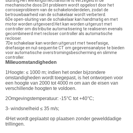
sluiting.Het werkingsmechanisme is verzegeld in de
mechanische doos.Dit probleem wordt opgelost door het
corrosieprobleem van de schakelonderdelen, zodat de
betrouwbaarheid van de schakelaar wordt verbeterd.
6De open-sluiting van de schakelaar kan handmatig en met
motor worden uitgevoerd.Het kan worden uitgerust met
controller om distributie automatisering te realiseren evenals
gecombineerd met recloser controller als automatische
recloser.
7De schakelaar kan worden uitgerust met tweefasige,
driefasige en nul-sequentie CT om gegevensanalyse te bieden
voor automatische overstromingsbescherming en slimme
controller.
Milieuomstandigheden
1Hoogte: ≤ 1000 m; indien het onder bijzondere
omstandigheden wordt toegepast, is het ontworpen voor
een hoogte van 2000 tot 4000 m om aan de eisen van
verschillende hoogten te voldoen.
2Omgevingstemperatuur: -15°C tot +40°C;
3- windsnelheid ≤ 35 m/s;
4Het wordt geplaatst op plaatsen zonder gewelddadige
trillingen.