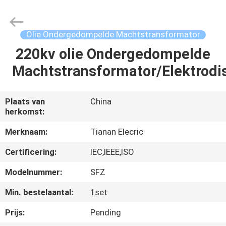
Ningbo
Tianan
(Group)
Co.,Ltd..
All
Olie Ondergedompelde Machtstransformator
Rights
Reserved.
220kv olie Ondergedompelde
HUIS
Machtstransformator/Elektrodis
PRODUCTEN
Plaats van
China
herkomst:
VR-
SHOW
Merknaam:
Tianan Elecric
Certificering:
IEC,IEEE,ISO
ONGEVEER
Modelnummer:
SFZ
ONS
Min. bestelaantal:
1set
Prijs:
Pending
FABRIEKSREIS