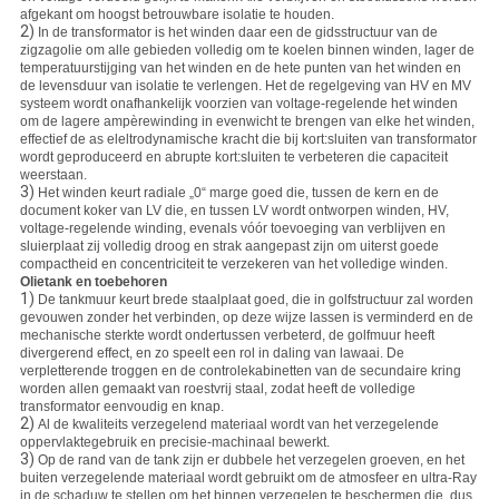
afgekant om hoogst betrouwbare isolatie te houden.
2)
In de transformator is het winden daar een de gidsstructuur van de
zigzagolie om alle gebieden volledig om te koelen binnen winden, lager de
temperatuurstijging van het winden en de hete punten van het winden en
de levensduur van isolatie te verlengen. Het de regelgeving van HV en MV
systeem wordt onafhankelijk voorzien van voltage-regelende het winden
om de lagere ampèrewinding in evenwicht te brengen van elke het winden,
effectief de as eleltrodynamische kracht die bij kort:sluiten van transformator
wordt geproduceerd en abrupte kort:sluiten te verbeteren die capaciteit
weerstaan.
3)
Het winden keurt radiale „0“ marge goed die, tussen de kern en de
document koker van LV die, en tussen LV wordt ontworpen winden, HV,
voltage-regelende winding, evenals vóór toevoeging van verblijven en
sluierplaat zij volledig droog en strak aangepast zijn om uiterst goede
compactheid en concentriciteit te verzekeren van het volledige winden.
Olietank en toebehoren
1)
De tankmuur keurt brede staalplaat goed, die in golfstructuur zal worden
gevouwen zonder het verbinden, op deze wijze lassen is verminderd en de
mechanische sterkte wordt ondertussen verbeterd, de golfmuur heeft
divergerend effect, en zo speelt een rol in daling van lawaai. De
verpletterende troggen en de controlekabinetten van de secundaire kring
worden allen gemaakt van roestvrij staal, zodat heeft de volledige
transformator eenvoudig en knap.
2)
Al de kwaliteits verzegelend materiaal wordt van het verzegelende
oppervlaktegebruik en precisie-machinaal bewerkt.
3)
Op de rand van de tank zijn er dubbele het verzegelen groeven, en het
buiten verzegelende materiaal wordt gebruikt om de atmosfeer en ultra-Ray
in de schaduw te stellen om het binnen verzegelen te beschermen die, dus