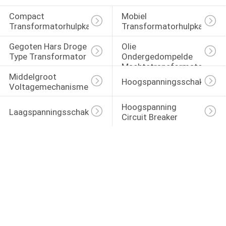
Compact 
Mobiel 
Transformatorhulpkantoor
Transformatorhulpkantoor
Gegoten Hars Droge 
Olie 
Type Transformator
Ondergedompelde 
Machtstransformator
Middelgroot 
Hoogspanningsschakelaar
Voltagemechanisme
Hoogspanning 
Laagspanningsschakelinrichtingen
Circuit Breaker