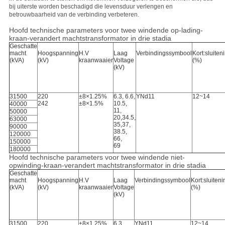
bij uiterste worden beschadigd die levensduur verlengen en
betrouwbaarheid van de verbinding verbeteren.
Hoofd technische parameters voor twee windende op-lading-
kraan-verandert machtstransformator in drie stadia
Geschatte
macht
Hoogspanning
H.V
Laag
Verbindingssymbool
Kort:sluite
(kVA)
(kV)
kraanwaaier
Voltage
(%)
(kV)
31500
220
±8×1.25%
6.3, 6.6,
YNd11
12~14
242
±8×1.5%
10.5,
40000
11,
50000
20,34.5,
63000
35,37,
90000
38.5,
120000
66,
150000
69
180000
Hoofd technische parameters voor twee windende niet-
opwinding-kraan-verandert machtstransformator in drie stadia
Geschatte
macht
Hoogspanning
H.V
Laag
Verbindingssymbool
Kort:sluiten
(kVA)
(kV)
kraanwaaier
Voltage
(%)
(kV)
31500
220
±8×1.25%
6.3,
YNd11
12~14