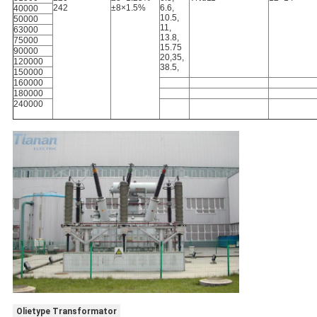
242
±8×1.5%
6.6,
40000
10.5,
50000
11,
63000
13.8,
75000
15.75
90000
20,35,
120000
38.5,
150000
160000
180000
240000
Olietype Transformator