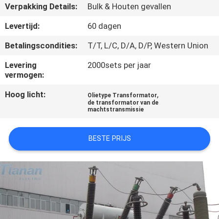
Verpakking Details:
Bulk & Houten gevallen
KWALITEITSCONTROLE
Levertijd:
60 dagen
Betalingscondities:
T/T, L/C, D/A, D/P, Western Union
CONTACTEER
Levering
2000sets per jaar
ONS
vermogen:
Hoog licht:
,
Olietype Transformator
NIEUWS
de transformator van de
machtstransmissie
VERZOEK
BESTE PRIJS
OM EEN
CITAAT
SITEMAP