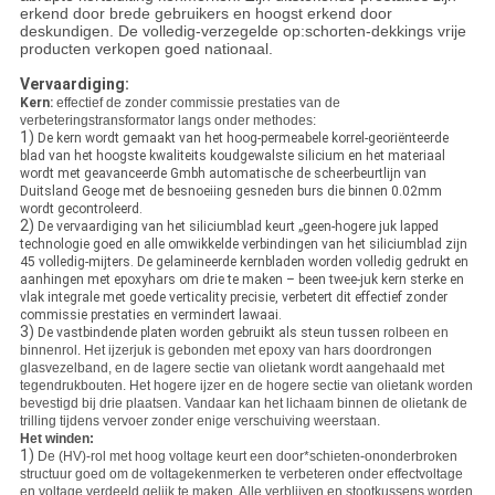
erkend door brede gebruikers en hoogst erkend door
deskundigen. De volledig-verzegelde op:schorten-dekkings vrije
producten verkopen goed nationaal.
Vervaardiging:
Kern:
effectief de zonder commissie prestaties van de
verbeteringstransformator langs onder methodes:
1)
De kern wordt gemaakt van het hoog-permeabele korrel-georiënteerde
blad van het hoogste kwaliteits koudgewalste silicium en het materiaal
wordt met geavanceerde Gmbh automatische de scheerbeurtlijn van
Duitsland Geoge met de besnoeiing gesneden burs die binnen 0.02mm
wordt gecontroleerd.
2)
De vervaardiging van het siliciumblad keurt „geen-hogere juk lapped
technologie goed en alle omwikkelde verbindingen van het siliciumblad zijn
45 volledig-mijters. De gelamineerde kernbladen worden volledig gedrukt en
aanhingen met epoxyhars om drie te maken – been twee-juk kern sterke en
vlak integrale met goede verticality precisie, verbetert dit effectief zonder
commissie prestaties en vermindert lawaai.
3)
De vastbindende platen worden gebruikt als steun tussen
rolbeen en
binnenrol. Het ijzerjuk is gebonden met epoxy van hars doordrongen
glasvezelband, en de lagere sectie van olietank wordt aangehaald met
tegendrukbouten. Het hogere ijzer en de hogere sectie van olietank worden
bevestigd bij drie plaatsen. Vandaar kan het lichaam binnen de olietank de
trilling tijdens vervoer zonder enige verschuiving weerstaan.
Het winden:
1)
De (HV)-rol met hoog voltage keurt een door*schieten-ononderbroken
structuur goed om de voltagekenmerken te verbeteren onder effectvoltage
en voltage verdeeld gelijk te maken. Alle verblijven en stootkussens worden