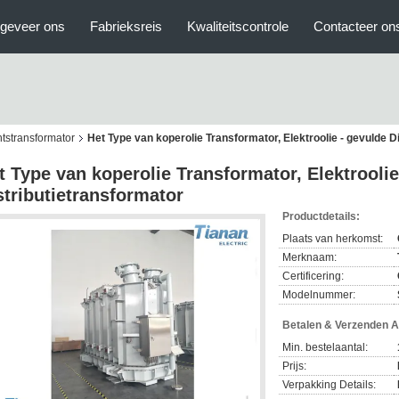
geveer ons
Fabrieksreis
Kwaliteitscontrole
Contacteer on
stransformator
Het Type van koperolie Transformator, Elektroolie - gevulde D
t Type van koperolie Transformator, Elektroolie
stributietransformator
Productdetails:
Plaats van herkomst:
Merknaam:
Certificering:
Modelnummer:
Betalen & Verzenden 
Min. bestelaantal:
Prijs:
Verpakking Details: