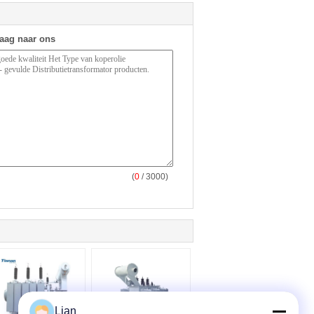
raag naar ons
(
0
/ 3000)
Lian