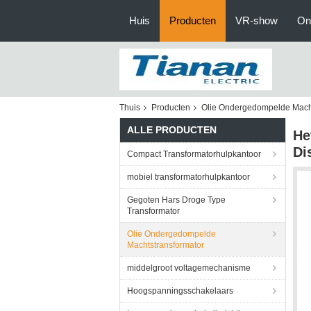
Huis
Producten
VR-show
On
Thuis
Producten
Olie Ondergedompelde Macht
ALLE PRODUCTEN
He
Di
Compact Transformatorhulpkantoor
mobiel transformatorhulpkantoor
Gegoten Hars Droge Type
Transformator
Olie Ondergedompelde
Machtstransformator
middelgroot voltagemechanisme
Hoogspanningsschakelaars