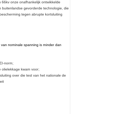
n 66kv onze onafhankelijk ontwikkelde
n buitenlandse gevorderde technologie, die
 bescherming tegen abrupte kortsluiting
er van nominale spanning is minder dan
CEI-norm;
e olielekkage kwam voor;
luiting over die test van het nationale de
eit