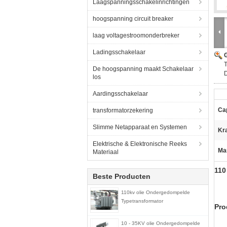
Laagspanningsschakelinrichtingen
hoogspanning circuit breaker
laag voltagestroomonderbreker
Ladingsschakelaar
G
T
De hoogspanning maakt Schakelaar
D
los
Aardingsschakelaar
Cap
transformatorzekering
Slimme Netapparaat en Systemen
Kr
Elektrische & Elektronische Reeks
Ma
Materiaal
110
Beste Producten
110kv olie Ondergedompelde
Typetransformator
Pro
10 - 35KV olie Ondergedompelde