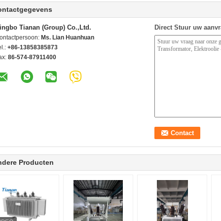
ontactgegevens
ingbo Tianan (Group) Co.,Ltd.
Direct Stuur uw aanv
ontactpersoon:
Ms. Lian Huanhuan
l.:
+86-13858385873
ax:
86-574-87911400
ndere Producten