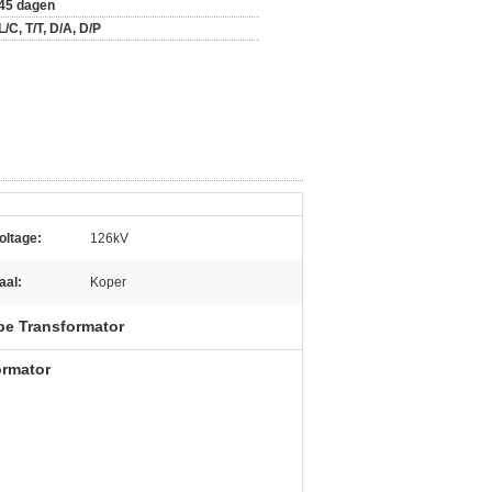
45 dagen
L/C, T/T, D/A, D/P
oltage:
126kV
aal:
Koper
pe Transformator
ormator