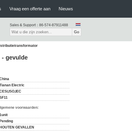
s
Vraag een offerte aan
Nieuws
Sales & Support：
86-574-87911488
Go
istributietransformator
 - gevulde
China
Tianan Electric
CESI,ISO,IEC
SF11
Algemene voorwaarden:
1unit
Pending
HOUTEN GEVALLEN