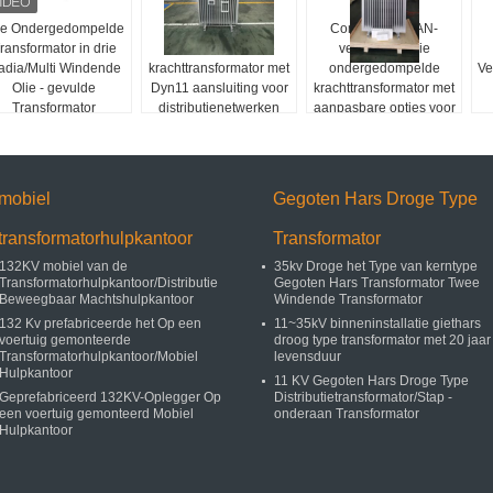
ie Ondergedompelde
200 kVA 33 kV olie
Compacte ONAN-
ransformator in drie
ondergedompelde
verkoelingsolie
tadia/Multi Windende
krachttransformator met
ondergedompelde
Ve
Olie - gevulde
Dyn11 aansluiting voor
krachttransformator met
Transformator
distributienetwerken
aanpasbare opties voor
betrouwbare
C
elektrische netwerken
mobiel
Gegoten Hars Droge Type
transformatorhulpkantoor
Transformator
132KV mobiel van de
35kv Droge het Type van kerntype
Transformatorhulpkantoor/Distributie
Gegoten Hars Transformator Twee
Beweegbaar Machtshulpkantoor
Windende Transformator
132 Kv prefabriceerde het Op een
11~35kV binneninstallatie giethars
voertuig gemonteerde
droog type transformator met 20 jaar
Transformatorhulpkantoor/Mobiel
levensduur
Hulpkantoor
11 KV Gegoten Hars Droge Type
Geprefabriceerd 132KV-Oplegger Op
Distributietransformator/Stap -
een voertuig gemonteerd Mobiel
onderaan Transformator
Hulpkantoor