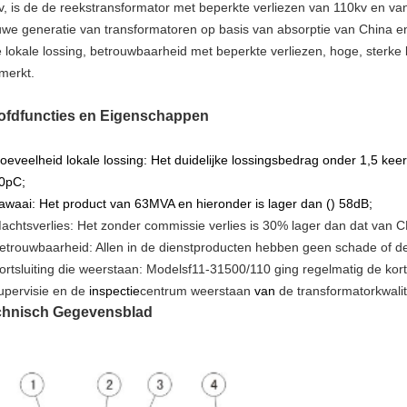
v, is de de reekstransformator met beperkte verliezen van 110kv en va
uwe generatie van transformatoren op basis van absorptie van China e
e lokale lossing, betrouwbaarheid met beperkte verliezen, hoge, sterke
merkt.
ofdfuncties en Eigenschappen
oeveelheid lokale lossing: Het duidelijke lossingsbedrag onder 1,5 ke
0pC;
awaai: Het product van 63MVA en hieronder is lager dan () 58dB;
achtsverlies: Het zonder commissie verlies is 30% lager dan dat van 
etrouwbaarheid: Allen in de dienstproducten hebben geen schade of d
ortsluiting die weerstaan: Modelsf11-31500/110 ging regelmatig de korts
upervisie en de
inspectie
centrum weerstaan
van
de
transformatorkwalit
chnisch Gegevensblad