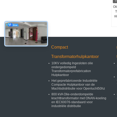
Ol
T
s
Compact
Transformatorhulpkantoor
10KV volledig Ingesloten olie
ondergedompeld
Transformatorprefabrication
Hulpkantoor
Het geprefabriceerde Industriële
Compacte Hulpkantoor van de
Machtsdistributie voor Openlucht50hz
800 kVA Olie-onderdompelde
krachttransformator met ONAN-koeling
en IEC60076-standaard voor
industriële distributie