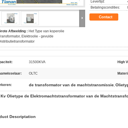
Levertijd:
Betalingscondities:
Contact
rote Afbeelding :
Het Type van koperolie
ransformator, Elektroolie - gevulde
istributietransformator
aciteit:
31500KVA
High V
aanwisselaar:
OLTC
Materi
de transformator van de machtstransmissie
Oliety
rkeren:
,
 Kv Olietype de Elektromachtstransformator van de Machtstransf
duct Descriptation