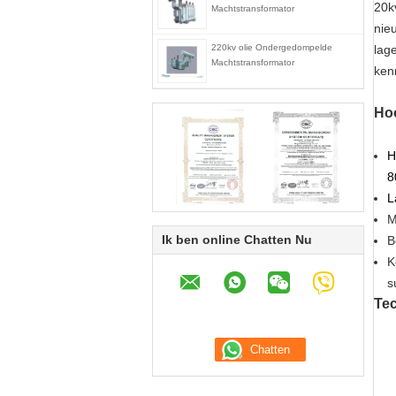
20k
Machtstransformator
nie
220kv olie Ondergedompelde
lag
Machtstransformator
ken
Ho
H
8
L
M
Ik ben online Chatten Nu
B
K
s
Te