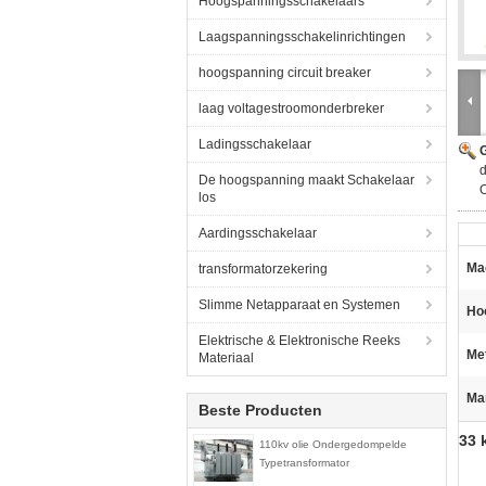
Hoogspanningsschakelaars
Laagspanningsschakelinrichtingen
hoogspanning circuit breaker
laag voltagestroomonderbreker
Ladingsschakelaar
G
d
De hoogspanning maakt Schakelaar
O
los
Aardingsschakelaar
Mac
transformatorzekering
Slimme Netapparaat en Systemen
Ho
Elektrische & Elektronische Reeks
Me
Materiaal
Ma
Beste Producten
33 
110kv olie Ondergedompelde
Typetransformator