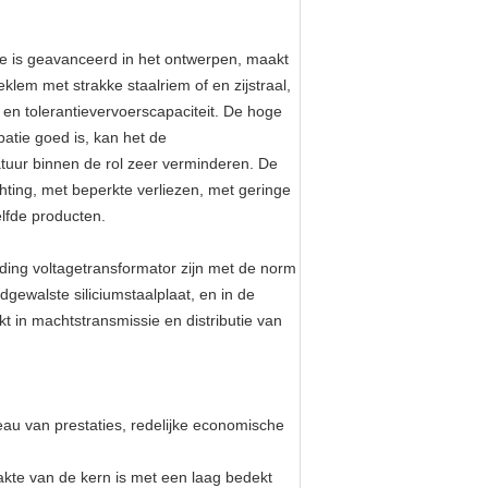
e is geavanceerd in het ontwerpen, maakt
klem met strakke staalriem of en zijstraal,
 en tolerantievervoerscapaciteit. De hoge
patie goed is, kan het de
atuur binnen de rol zeer verminderen. De
chting, met beperkte verliezen, met geringe
elfde producten.
ing voltagetransformator zijn met de norm
gewalste siliciumstaalplaat, en in de
t in machtstransmissie en distributie van
au van prestaties, redelijke economische
akte van de kern is met een laag bedekt