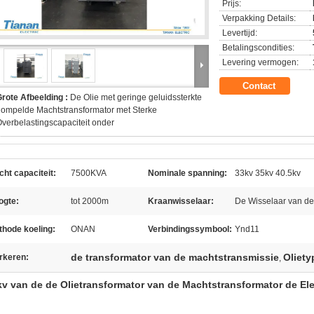
Prijs:
Verpakking Details:
Levertijd:
Betalingscondities:
Levering vermogen:
Contact
rote Afbeelding :
De Olie met geringe geluidssterkte
ompelde Machtstransformator met Sterke
verbelastingscapaciteit onder
ht capaciteit:
7500KVA
Nominale spanning:
33kv 35kv 40.5kv
ogte:
tot 2000m
Kraanwisselaar:
De Wisselaar van de
thode koeling:
ONAN
Verbindingssymbool:
Ynd11
de transformator van de machtstransmissie
Oliety
rkeren:
,
kv van de de Olietransformator van de Machtstransformator de Elek