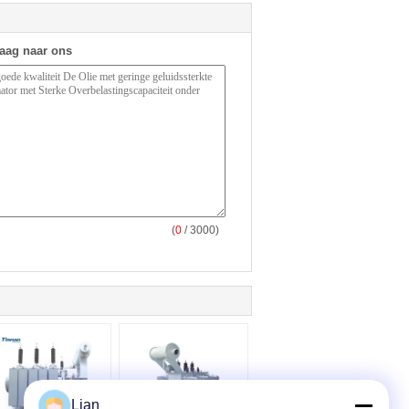
raag naar ons
(
0
/ 3000)
Lian