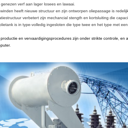
 genezen verf aan lager losees en lawaai.
 winden heeft nieuwe structuur en zijn ontworpen oliepassage is redelij
atiestructuur verbetert zijn mechancial stength en kortsluiting die capaci
olietank is in type-volledig ingesloten die type twee en het type met ee
 productie en vervaardigingsprocedures zijn onder strikte controle, en a
puter.