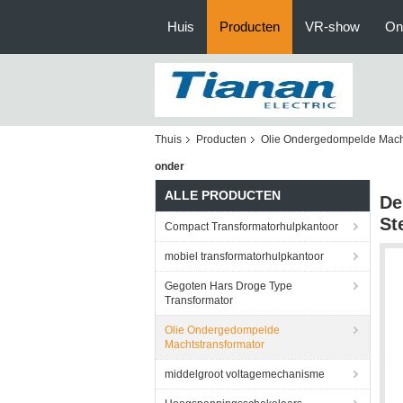
Huis
Producten
VR-show
On
Thuis
Producten
Olie Ondergedompelde Macht
onder
ALLE PRODUCTEN
De
St
Compact Transformatorhulpkantoor
mobiel transformatorhulpkantoor
Gegoten Hars Droge Type
Transformator
Olie Ondergedompelde
Machtstransformator
middelgroot voltagemechanisme