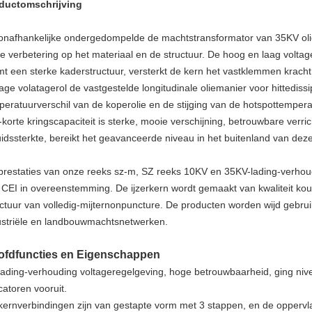
ductomschrijving
onafhankelijke ondergedompelde de machtstransformator van 35KV oli
te verbetering op het materiaal en de structuur. De hoog en laag voltage
mt een sterke kaderstructuur, versterkt de kern het vastklemmen kracht
age volatagerol de vastgestelde longitudinale oliemanier voor hittedissi
peratuurverschil van de koperolie en de stijging van de hotspottemper
-korte kringscapaciteit is sterke, mooie verschijning, betrouwbare verri
uidssterkte, bereikt het geavanceerde niveau in het buitenland van dez
prestaties van onze reeks sz-m, SZ reeks 10KV en 35KV-lading-verhoud
 CEI in overeenstemming. De ijzerkern wordt gemaakt van kwaliteit koud
uctuur van volledig-mijternonpuncture. De producten worden wijd gebruik
ustriële en landbouwmachtsnetwerken.
ofdfuncties en Eigenschappen
lading-verhouding voltageregelgeving, hoge betrouwbaarheid, ging nive
catoren vooruit.
kernverbindingen zijn van gestapte vorm met 3 stappen, en de oppervl