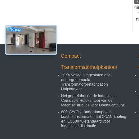
Ol
T
s
Compact
Transformatorhulpkantoor
10KV volledig Ingesloten olie
ondergedompeld
Transformatorprefabrication
Hulpkantoor
Het geprefabriceerde Industriële
Compacte Hulpkantoor van de
Machtsdistributie voor Openlucht50hz
800 kVA Olie-onderdompelde
krachttransformator met ONAN-koeling
en IEC60076-standaard voor
industriële distributie