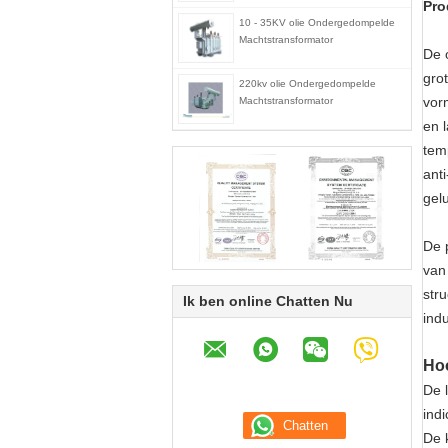
Pro
10 - 35KV olie Ondergedompelde
Machtstransformator
De 
gro
220kv olie Ondergedompelde
vor
Machtstransformator
en l
tem
anti
gel
De 
van
str
Ik ben online Chatten Nu
ind
Ho
De 
indi
De 