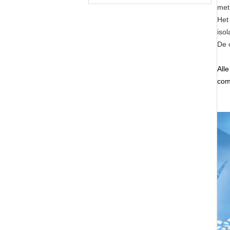
met
Het
isol
De 
Alle
com