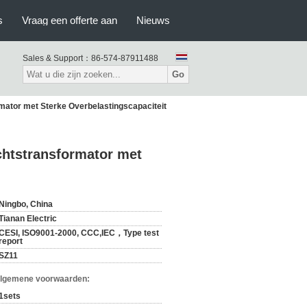
s
Vraag een offerte aan
Nieuws
Sales & Support：
86-574-87911488
Go
mator met Sterke Overbelastingscapaciteit
chtstransformator met
Ningbo, China
Tianan Electric
CESI, ISO9001-2000, CCC,IEC，Type test
report
SZ11
Algemene voorwaarden:
1sets