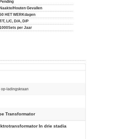
Pending
Naakte/Houten Gevallen
50 HET WERKdagen
T/T, L/C, D/A, D/P
1000Sets per Jaar
 op-ladingskraan
pe Transformator
trotransformator In drie stadia