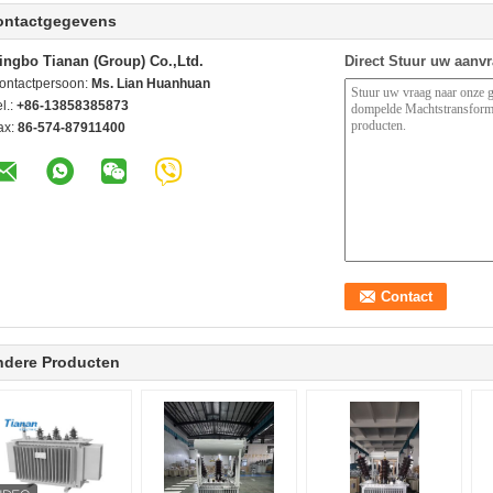
ontactgegevens
ingbo Tianan (Group) Co.,Ltd.
Direct Stuur uw aanv
ontactpersoon:
Ms. Lian Huanhuan
l.:
+86-13858385873
ax:
86-574-87911400
ndere Producten