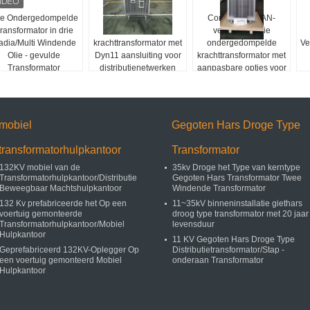
ie Ondergedompelde
200 kVA 33 kV olie
Compacte ONAN-
ransformator in drie
ondergedompelde
verkoelingsolie
tadia/Multi Windende
krachttransformator met
ondergedompelde
Ve
Olie - gevulde
Dyn11 aansluiting voor
krachttransformator met
Transformator
distributienetwerken
aanpasbare opties voor
betrouwbare
C
elektrische netwerken
mobiel
Gegoten Hars Droge Type
transformatorhulpkantoor
Transformator
132KV mobiel van de
35kv Droge het Type van kerntype
Transformatorhulpkantoor/Distributie
Gegoten Hars Transformator Twee
Beweegbaar Machtshulpkantoor
Windende Transformator
132 Kv prefabriceerde het Op een
11~35kV binneninstallatie giethars
voertuig gemonteerde
droog type transformator met 20 jaar
Transformatorhulpkantoor/Mobiel
levensduur
Hulpkantoor
11 KV Gegoten Hars Droge Type
Geprefabriceerd 132KV-Oplegger Op
Distributietransformator/Stap -
een voertuig gemonteerd Mobiel
onderaan Transformator
Hulpkantoor