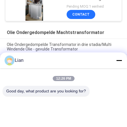
Pending MOQ:1 eenheid
CONTACT
Olie Ondergedompelde Machtstransformator
Olie Ondergedompelde Transformator in drie stadia/Multi
Windende Olie - gevulde Transformator
Lian
200 kVA 33 kV olie ondergedompelde krachttransformator
met Dyn11 aansluiting voor distributienetwerken
Compacte ONAN-verkoelingsolie ondergedompelde
12:26 PM
krachttransformator met aanpasbare opties voor
betrouwbare elektrische netwerken
Good day, what product are you looking for?
populaire categorieën
Alle
Compact 
Mobiel 
Transformatorhulpkantoor
Transformatorhulpkantoor