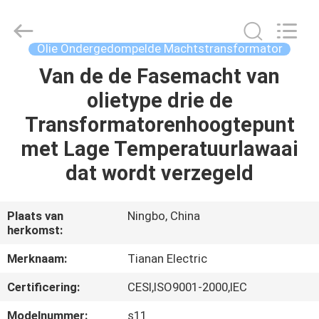
Ningbo
Tianan
(Group)
Co.,Ltd..
All
Olie Ondergedompelde Machtstransformator
Rights
Reserved.
Van de de Fasemacht van
HUIS
olietype drie de
PRODUCTEN
Transformatorenhoogtepunt
met Lage Temperatuurlawaai
VR-
dat wordt verzegeld
SHOW
Plaats van
Ningbo, China
herkomst:
ONGEVEER
ONS
Merknaam:
Tianan Electric
Certificering:
CESI,ISO9001-2000,IEC
FABRIEKSREIS
Modelnummer:
s11