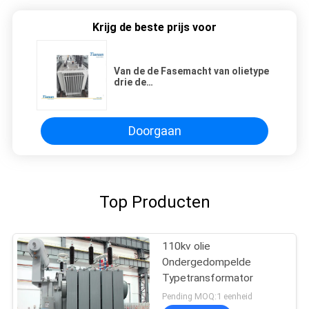
Krijg de beste prijs voor
Van de de Fasemacht van olietype
drie de
Transformatorenhoogtepunt met
Lage Temperatuurlawaai dat
wordt verzegeld
Doorgaan
Top Producten
110kv olie
Ondergedompelde
Typetransformator
Pending MOQ:1 eenheid