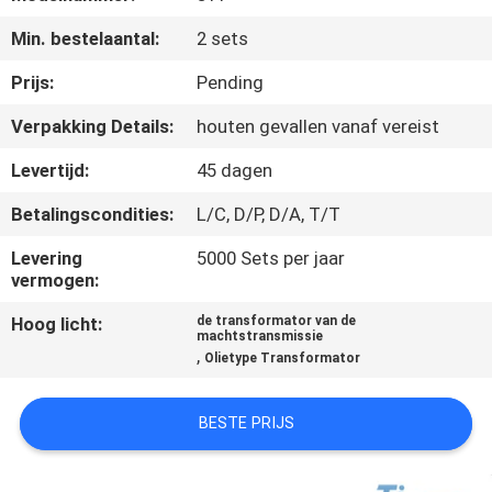
Min. bestelaantal:
2 sets
KWALITEITSCONTROLE
Prijs:
Pending
CONTACTEER
Verpakking Details:
houten gevallen vanaf vereist
ONS
Levertijd:
45 dagen
Betalingscondities:
L/C, D/P, D/A, T/T
NIEUWS
Levering
5000 Sets per jaar
vermogen:
VERZOEK
Hoog licht:
de transformator van de
OM EEN
machtstransmissie
,
Olietype Transformator
CITAAT
BESTE PRIJS
SITEMAP