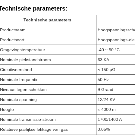
Technische parameters:
Technische parameters
Productnaam
Hoogspanningssch
Productsoort
Hoogspannings-elekt
Omgevingstemperatuur
-40 ~ 50 °C
Nominale piekstandstroom
63 KA
Circuitweerstand
≤ 150 μΩ
Nominale frequentie
50 Hz
Niveaus tegen schokken
9 Graad
Nominale spanning
12/24 KV
Hoogte
≤ 4000 m
Nominale transmissie-stroom
1700/1400 A
Relatieve jaarlijkse lekkage van gas
0.05%