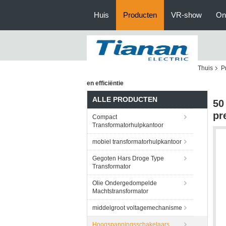
Huis
Producten
VR-show
On
Thuis
P
en efficiëntie
ALLE PRODUCTEN
50
pr
Compact
Transformatorhulpkantoor
mobiel transformatorhulpkantoor
Gegoten Hars Droge Type
Transformator
Olie Ondergedompelde
Machtstransformator
middelgroot voltagemechanisme
Hoogspanningsschakelaars