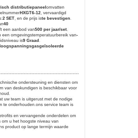
sch distributiepaneel
omvatten
delnummer
HXGT6-12
, vervaardigd
s:
2 SET
, en de prijs is
te bevestigen
.
an
40
ft een aanbod van
500 per jaar/set
.
n een omgevingstemperatuurbereik van
-
idsniveau is
9 Graad
.
oogspanningsgasgeïsoleerde
echnische ondersteuning en diensten om
am van deskundigen is beschikbaar voor
rhoud.
at uw team is uitgerust met de nodige
en te onderhouden.ons service team is
etrofits en vervangende onderdelen om
s om u het hoogste niveau van
ons product op lange termijn waarde