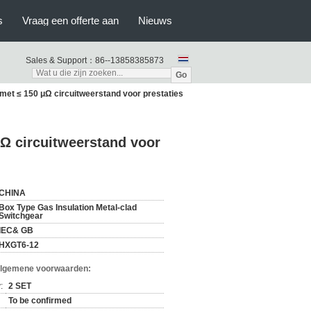
s
Vraag een offerte aan
Nieuws
Sales & Support：
86--13858385873
Go
met ≤ 150 μΩ circuitweerstand voor prestaties
μΩ circuitweerstand voor
CHINA
Box Type Gas Insulation Metal-clad
Switchgear
IEC& GB
HXGT6-12
Algemene voorwaarden:
:
2 SET
To be confirmed