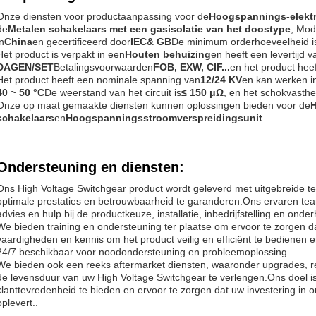
Onze diensten voor productaanpassing voor de
Hoogspannings-elektri
de
Metalen schakelaars met een gasisolatie van het doostype
, Mo
in
China
en gecertificeerd door
IEC& GB
De minimum orderhoeveelheid i
Het product is verpakt in een
Houten behuizing
en heeft een levertijd v
DAGEN/SET
Betalingsvoorwaarden
FOB, EXW, CIF...
en het product hee
Het product heeft een nominale spanning van
12/24 KV
en kan werken i
40 ~ 50 °C
De weerstand van het circuit is
≤ 150 μΩ
, en het schokvasthe
Onze op maat gemaakte diensten kunnen oplossingen bieden voor de
H
schakelaars
en
Hoogspanningsstroomverspreidingsunit
.
Ondersteuning en diensten:
Ons High Voltage Switchgear product wordt geleverd met uitgebreide t
optimale prestaties en betrouwbaarheid te garanderen.Ons ervaren te
advies en hulp bij de productkeuze, installatie, inbedrijfstelling en onde
We bieden training en ondersteuning ter plaatse om ervoor te zorgen d
vaardigheden en kennis om het product veilig en efficiënt te bedienen 
24/7 beschikbaar voor noodondersteuning en probleemoplossing.
We bieden ook een reeks aftermarket diensten, waaronder upgrades, r
de levensduur van uw High Voltage Switchgear te verlengen.Ons doel i
klanttevredenheid te bieden en ervoor te zorgen dat uw investering in 
oplevert..