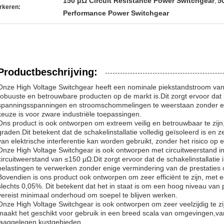
150 μΩ Circuit Resistance Power Switchgear
5
,
rkeren:
Performance Power Switchgear
Productbeschrijving:
Onze High Voltage Switchgear heeft een nominale piekstandstroom va
robuuste en betrouwbare producten op de markt is.Dit zorgt ervoor dat 
spanningsspanningen en stroomschommelingen te weerstaan zonder en
keuze is voor zware industriële toepassingen.
Ons product is ook ontworpen om extreem veilig en betrouwbaar te zij
graden.Dit betekent dat de schakelinstallatie volledig geïsoleerd is en
van elektrische interferentie kan worden gebruikt, zonder het risico op 
Onze High Voltage Switchgear is ook ontworpen met circuitweerstand i
circuitweerstand van ≤150 μΩ.Dit zorgt ervoor dat de schakelinstallatie 
belastingen te verwerken zonder enige vermindering van de prestaties 
Bovendien is ons product ook ontworpen om zeer efficiënt te zijn, met een
slechts 0,05%. Dit betekent dat het in staat is om een hoog niveau van p
vereist minimaal onderhoud om soepel te blijven werken.
Onze High Voltage Switchgear is ook ontworpen om zeer veelzijdig te z
maakt het geschikt voor gebruik in een breed scala van omgevingen,v
laaggelegen kustgebieden.