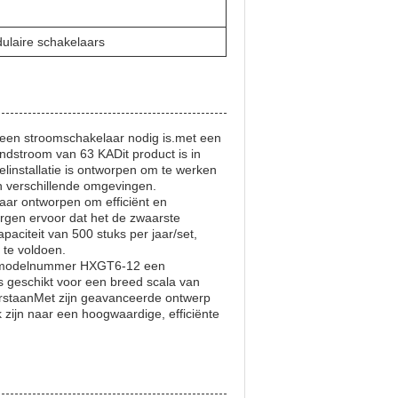
laire schakelaars
 een stroomschakelaar nodig is.met een
dstroom van 63 KADit product is in
linstallatie is ontworpen om te werken
in verschillende omgevingen.
ar ontworpen om efficiënt en
rgen ervoor dat het de zwaarste
aciteit van 500 stuks per jaar/set,
 te voldoen.
et modelnummer HXGT6-12 een
s geschikt voor een breed scala van
rstaanMet zijn geavanceerde ontwerp
 zijn naar een hoogwaardige, efficiënte