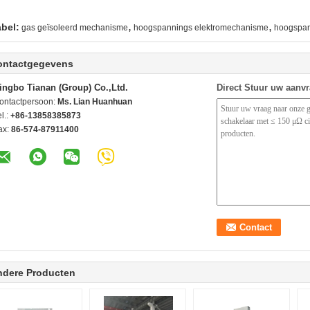
,
,
abel:
gas geïsoleerd mechanisme
hoogspannings elektromechanisme
hoogspan
ontactgegevens
ingbo Tianan (Group) Co.,Ltd.
Direct Stuur uw aanv
ontactpersoon:
Ms. Lian Huanhuan
l.:
+86-13858385873
ax:
86-574-87911400
ndere Producten