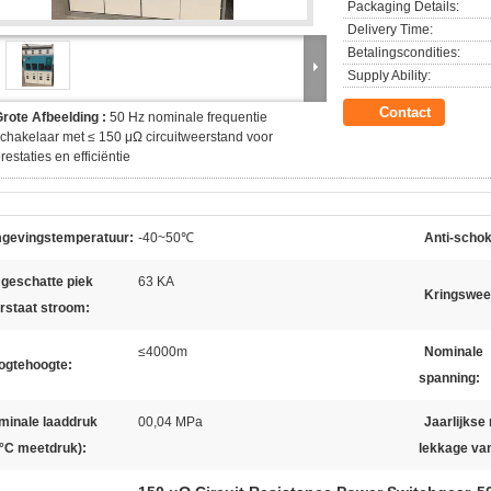
Packaging Details:
Delivery Time:
Betalingscondities:
Supply Ability:
Contact
rote Afbeelding :
50 Hz nominale frequentie
chakelaar met ≤ 150 μΩ circuitweerstand voor
restaties en efficiëntie
gevingstemperatuur:
-40~50℃
Anti-scho
 geschatte piek
63 KA
Kringswee
rstaat stroom:
≤4000m
Nominale
ogtehoogte:
spanning:
minale laaddruk
00,04 MPa
Jaarlijkse 
0°C meetdruk):
lekkage va