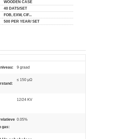
WOODEN CASE
40 DATS/SET
FOB, EXW, CIF...
500 PER YEAR/ SET
kniveau:
9 graad
≤ 150 μΩ
rstand:
12/24 KV
relatieve
0.05%
n gas: