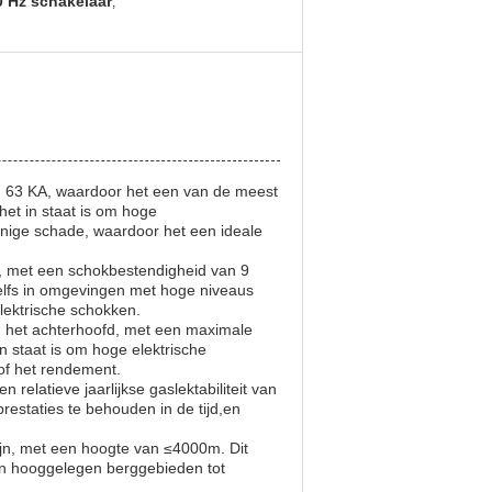
0 Hz schakelaar
,
n 63 KA, waardoor het een van de meest
het in staat is om hoge
ige schade, waardoor het een ideale
n, met een schokbestendigheid van 9
 zelfs in omgevingen met hoge niveaus
elektrische schokken.
n het achterhoofd, met een maximale
in staat is om hoge elektrische
of het rendement.
 relatieve jaarlijkse gaslektabiliteit van
restaties te behouden in de tijd,en
ijn, met een hoogte van ≤4000m. Dit
an hooggelegen berggebieden tot