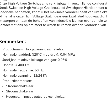
Onze High Voltage Switchgear is verkrijgbaar in verschillende configur
Break Switch en High Voltage Gas Insulated Switchgear.Hierdoor kunt u 
specifieke behoeften, zodat u het maximale voordeel haalt van uw elektri
Al met al is onze High Voltage Switchgear een kwalitatief hoogwaardig, 
ontworpen om aan de behoeften van industriële klanten over de hele 
contact met ons op om meer te weten te komen over de voordelen van 
Kenmerken:
Productnaam: Hoogspanningsschakelaar
Nominale laaddruk ((20°C meetdruk): 0,04 MPa
Jaarlijkse relatieve lekkage van gas: 0,05%
Hoogte: ≤ 4000 m
Nominale frequentie: 50 Hz
Nominale spanning: 12/24 KV
Productkenmerken:
Stroomschakelaar
Stroomschakelaar
Hoogspanningsoplaatsbreukschakelaar