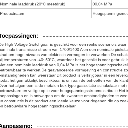
Nominale laaddruk (20°C meetdruk)
00,04 MPa
Productnaam
Hoogspanningsmodu
Toepassingen:
De High Voltage Switchgear is geschikt voor een reeks scenario's waar
nominale transmissie-stroom van 1700/1400 A en een nominale piekstan
staat om hoge niveaus van elektrisch vermogen te verwerken.De schake
bij temperaturen van -40~50°C, waardoor het geschikt is voor gebruik 
Met een nominale laaddruk van 0,04 MPa is het hogespanningsschakela
betrouwbaar te werken.De geavanceerde vormgeving en constructie zo
omstandigheden kan weerstaanDit product is verkrijgbaar in een levercap
zodat het gemakkelijk beschikbaar is om aan de behoeften van de klant
Over het algemeen is de metalen box-type gasisolatie-schakelaar m
betrouwbare en veilige optie voor hoogspanningsstroomdistributie.Het i
toepassingen en is ontworpen om de zwaarste omstandigheden te wee
en constructie is dit product een ideale keuze voor degenen die op zoek
en betrouwbare hogespanningsschakelaar.
Aanpassing: