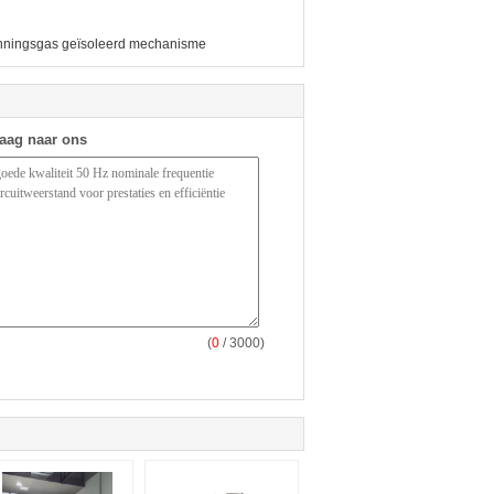
ningsgas geïsoleerd mechanisme
raag naar ons
(
0
/ 3000)