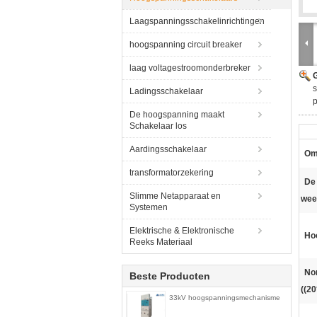
Laagspanningsschakelinrichtingen
hoogspanning circuit breaker
laag voltagestroomonderbreker
G
s
Ladingsschakelaar
p
De hoogspanning maakt
Schakelaar los
Aardingsschakelaar
Om
transformatorzekering
De
Slimme Netapparaat en
wee
Systemen
Elektrische & Elektronische
Ho
Reeks Materiaal
No
Beste Producten
((2
33kV hoogspanningsmechanisme