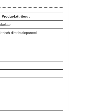
Productattribuut
akelaar
risch distributiepaneel