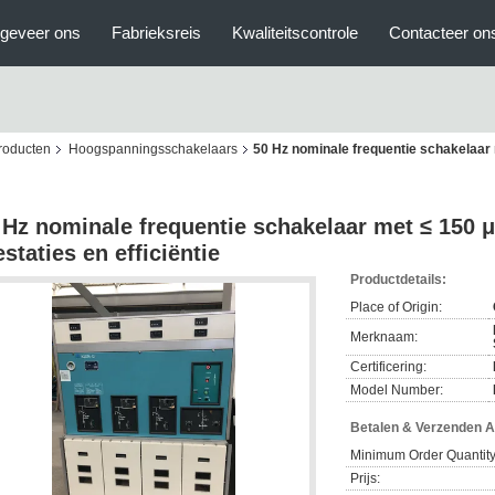
geveer ons
Fabrieksreis
Kwaliteitscontrole
Contacteer on
roducten
Hoogspanningsschakelaars
50 Hz nominale frequentie schakelaar 
 Hz nominale frequentie schakelaar met ≤ 150 
estaties en efficiëntie
Productdetails:
Place of Origin:
Merknaam:
Certificering:
Model Number:
Betalen & Verzenden 
Minimum Order Quantity
Prijs: