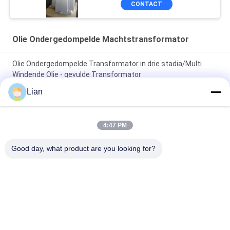
CONTACT
Olie Ondergedompelde Machtstransformator
Olie Ondergedompelde Transformator in drie stadia/Multi
Windende Olie - gevulde Transformator
Lian
200 kVA 33 kV olie ondergedompelde krachttransformator
met Dyn11 aansluiting voor distributienetwerken
4:47 PM
Compacte ONAN-verkoelingsolie ondergedompelde
krachttransformator met aanpasbare opties voor
Good day, what product are you looking for?
betrouwbare elektrische netwerken
populaire categorieën
Alle
Compact 
Mobiel 