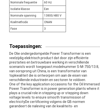
Nominale frequentie
60 Hz
Isolatie klasse
Een
Nominale spanning
13800/480 V
Koelmethode
ONAN
Fase
3
Toepassingen:
De Olie ondergedompelde Power Transformer is een
veelzijdig elektrisch product dat door zijn efficiënte
prestaties en betrouwbare werking in verschillende
scenario's wordt toegepast.modelnummer S-M-750/13.8,
van oorsprong uit China, is een transformator van
topkwaliteit die is ontworpen om aan de eisen van
verschillende industrieën en sectoren te voldoen.
One of the key application occasions for the Oil Immersed
Power Transformer is in power generation plants where it
plays a crucial role in stepping up or stepping down
voltage levels to ensure smooth transmission of
electricityDe certificering volgens de GB-normen
garandeert de naleving van de kwaliteits- en