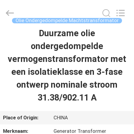
Ningbo
Tianan
(Group)
Co.,Ltd..
Olie Ondergedompelde Machtstransformator
All
Rights
Duurzame olie
HUIS
Reserved.
ondergedompelde
PRODUCTEN
vermogenstransformator met
een isolatieklasse en 3-fase
VR-
ontwerp nominale stroom
SHOW
31.38/902.11 A
ONGEVEER
Place of Origin:
CHINA
ONS
Merknaam:
Generator Transformer