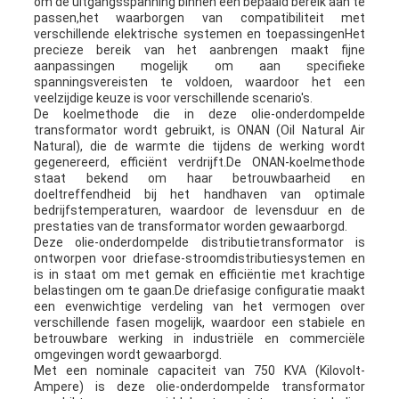
om de uitgangsspanning binnen een bepaald bereik aan te
passen,het waarborgen van compatibiliteit met
verschillende elektrische systemen en toepassingenHet
precieze bereik van het aanbrengen maakt fijne
aanpassingen mogelijk om aan specifieke
spanningsvereisten te voldoen, waardoor het een
veelzijdige keuze is voor verschillende scenario's.
De koelmethode die in deze olie-onderdompelde
transformator wordt gebruikt, is ONAN (Oil Natural Air
Natural), die de warmte die tijdens de werking wordt
gegenereerd, efficiënt verdrijft.De ONAN-koelmethode
staat bekend om haar betrouwbaarheid en
doeltreffendheid bij het handhaven van optimale
bedrijfstemperaturen, waardoor de levensduur en de
prestaties van de transformator worden gewaarborgd.
Deze olie-onderdompelde distributietransformator is
ontworpen voor driefase-stroomdistributiesystemen en
is in staat om met gemak en efficiëntie met krachtige
belastingen om te gaan.De driefasige configuratie maakt
een evenwichtige verdeling van het vermogen over
verschillende fasen mogelijk, waardoor een stabiele en
betrouwbare werking in industriële en commerciële
omgevingen wordt gewaarborgd.
Met een nominale capaciteit van 750 KVA (Kilovolt-
Ampere) is deze olie-onderdompelde transformator