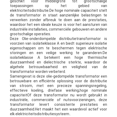
geschikt voor middelgrote tot grootschalige
toepassingen op het gebied van
elektriciteitsdistributie.De hoge nominale capaciteit stelt
de transformator in staat aanzienlijke belastingen te
verwerken zonder afbreuk te doen aan de prestaties,
waardoor het een ideale keuze is voor het aansturen van
industriële installaties, commerciële gebouwen en andere
grootschalige operaties.
Deze Olie-onderdompelde distributietransformator is
voorzien van isolatieklasse A en biedt superieure isolatie
eigenschappen om te beschermen tegen elektrische
storingen en een veilige werking te garanderen.De
isolatieklasse A betekent een hoge thermische
duurzaamheid en dielectrische sterkte, waardoor de
algehele betrouwbaarheid en veiligheid van de
transformator worden verbeterd.
Samengevat is deze olie-gedompelde transformator een
betrouwbare en efficiënte oplossing voor de distributie
van stroom, met een precieze spanningsregeling,
effectieve koeling, driefase werking,hoge nominale
capaciteitOf deze transformator nu wordt gebruikt in
industriële, commerciële of nutsvoorzieningen, deze
transformator levert consistente prestaties en
duurzaamheid.Het maakt het een waardevol actief voor
elk elektriciteitsdistributiesysteem..