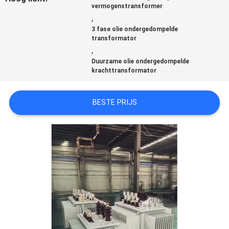
CITAAT
vermogenstransformer
,
3 fase olie ondergedompelde
SITEMAP
transformator
,
Duurzame olie ondergedompelde
krachttransformator
PRIVACY
POLICY
BESTE PRIJS