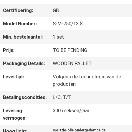
FABRIEKSREIS
Certificering:
GB
Model Number:
S-M-750/13.8
KWALITEITSCONTROLE
Min. bestelaantal:
1 set
Prijs:
TO BE PENDING
CONTACTEER
Packaging Details:
WOODEN PALLET
ONS
Levertijd:
Volgens de technologie van de
producten
NIEUWS
Betalingscondities:
L/C, T/T.
VERZOEK
Levering
300 reeksen/jaar
vermogen:
OM EEN
Hoog licht:
Isolatie-olie ondergedompelde