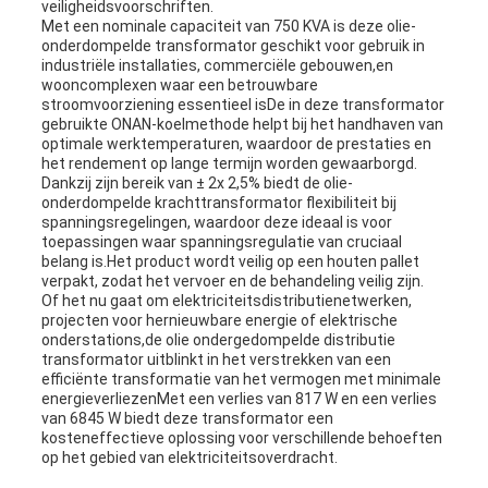
veiligheidsvoorschriften.
Met een nominale capaciteit van 750 KVA is deze olie-
onderdompelde transformator geschikt voor gebruik in
industriële installaties, commerciële gebouwen,en
wooncomplexen waar een betrouwbare
stroomvoorziening essentieel isDe in deze transformator
gebruikte ONAN-koelmethode helpt bij het handhaven van
optimale werktemperaturen, waardoor de prestaties en
het rendement op lange termijn worden gewaarborgd.
Dankzij zijn bereik van ± 2x 2,5% biedt de olie-
onderdompelde krachttransformator flexibiliteit bij
spanningsregelingen, waardoor deze ideaal is voor
toepassingen waar spanningsregulatie van cruciaal
belang is.Het product wordt veilig op een houten pallet
verpakt, zodat het vervoer en de behandeling veilig zijn.
Of het nu gaat om elektriciteitsdistributienetwerken,
projecten voor hernieuwbare energie of elektrische
onderstations,de olie ondergedompelde distributie
transformator uitblinkt in het verstrekken van een
efficiënte transformatie van het vermogen met minimale
energieverliezenMet een verlies van 817 W en een verlies
van 6845 W biedt deze transformator een
kosteneffectieve oplossing voor verschillende behoeften
op het gebied van elektriciteitsoverdracht.