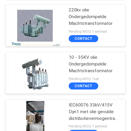
220kv olie
Ondergedompelde
Machtstransformator
Pending MOQ:1 eenheid
CONTACT
10 - 35KV olie
Ondergedompelde
Machtstransformator
Pending MOQ:1set
CONTACT
IEC60076 33kV/415V
Dyn1 met olie gevulde
distributievermogentrans
former
Pending MOQ:1 eenheid