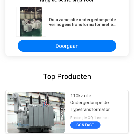
Duurzame olie ondergedompelde
vermogenstransformator met een
isolatieklasse en 3-fase ontwerp
nominale stroom 31.38/902.11 A
Doorgaan
Top Producten
110kv olie
Ondergedompelde
Typetransformator
Pending MOQ:1 eenheid
CONTACT