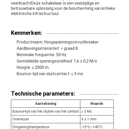
veerkrachtDeze schakelaar is een veelzijdige en
betrouwbare oplossing voor de bescherming van kritieke
elektrische infrastructuur.
Kenmerken:
Productnaam: Hoogspanningscircuitbreaker
Aardbevingsintensiteit: < graad 8
Nominale frequentie: 50 Hz
Gemiddelde openingssnelheid: 1,6 ± 0,2 M/s
Hoogte: ≤ 2000 m
Bounce-tijd van sluitcontact: ≤ 3 ms
Technische parameters:
Aantekening
Waarde
Bounce-tijd van het sluiten van het contact
≤ 3 Ms
Overreizen
6 ± 1 mm
Omgevingstemperatuur
-15°C~+40°C