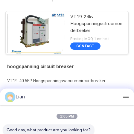
VT19-24kv
Hoogspanningsstroomon
derbreker
Pending MOQ:1 eenheid
CONTACT
hoogspanning circuit breaker
VT19-40.5EP Hoogspanningsvacuümcircuitbreaker
IEC62271-100 Standaard hoogspanningscircuitbreaker met
Lian
sluitingsbounce 1,025 M/s en nominale stroom 630 A voor de
bescherming van het elektrisch netwerk
1:05 PM
Nominale stroom 630 A Hoogspanningscircuitbreaker
Openingssnelheid 1,445 M s Centerafstand tussen fasen 275
Good day, what product are you looking for?
Mm ontworpen voor het schakelen van stroom