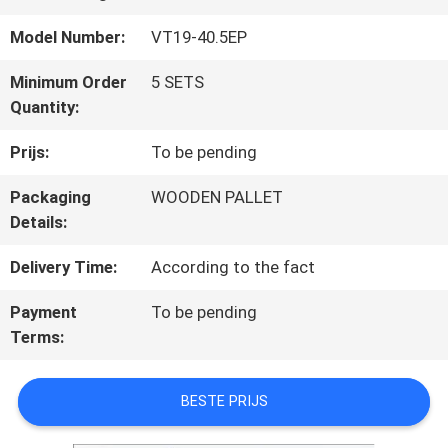
FABRIEKSREIS
Model Number:
VT19-40.5EP
Minimum Order
5 SETS
KWALITEITSCONTROLE
Quantity:
Prijs:
To be pending
CONTACTEER
Packaging
WOODEN PALLET
ONS
Details:
Delivery Time:
According to the fact
NIEUWS
Payment
To be pending
Terms:
VERZOEK
BESTE PRIJS
OM EEN