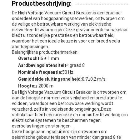
Productbeschrijving:
De High Voltage Vacuum Circuit Breaker is een cruciaal
onderdeel van hoogspanningsnetwerken, ontworpen om
de veilige en betrouwbare werking van elektrische
netwerken te waarborgen.Deze geavanceerde schakelaar
biedt uitzonderlijke prestaties en betrouwbaarheid,
waardoor het een ideale keuze is voor een breed scala
aan toepassingen.
Belangrijkste productkenmerken:
Overtocht:
6 ± 1 mm
Aardbevingsintensiteit
< graad 8
Nominale frequentie:
50 Hz
Gemiddelde sluitingssnelheid:
0.7±0,2 m/s
Hoogte:
≤ 2000 m
De High Voltage Vacuum Circuit Breaker is ontworpen om
aan de hoogste normen voor veiligheid en prestaties te
voldoen, waardoor een betrouwbare werking wordt
verzekerd, zelfs in veeleisende omgevingen.,Deze
schakelaar biedt een precieze en consistente werking om
elektrische systemen te beschermen tegen
overbelastingen en storingen.
Deze hoogspanningssluiters zijn ontworpen om
seismische gebeurtenissen van minder dan graad 8 te