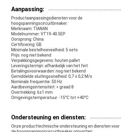
Aanpassing:
Productaanpassingsdiensten voor de
hoogspanningscircuitbreaker:
Merknaam: TIANAN
Modelnummer: VT19-40.5EP
Oorsprong: China
Certificering: GB
Minimale bestelhoeveelheid: 5 sets
Prijs: nog niet bekend
Verpakkingsgegevens: houten pallet
Leveringstermijn: afhankelijk van het feit
Betalingsvoorwaarden: nog niet bekend
Gemiddelde sluitingssnelheid: 0,7 ± 0,2 M/s
Nominale frequentie: 50 Hz
Aardbevingsintensiteit: < graad 8
Overtrekking: 6±1 mm
Omgevingstemperatuur: -15°C tot +40°C
Ondersteuning en diensten:
Onze producttechnische ondersteuning en diensten voor
de hoogspanningscircuitbreaker omvatten: