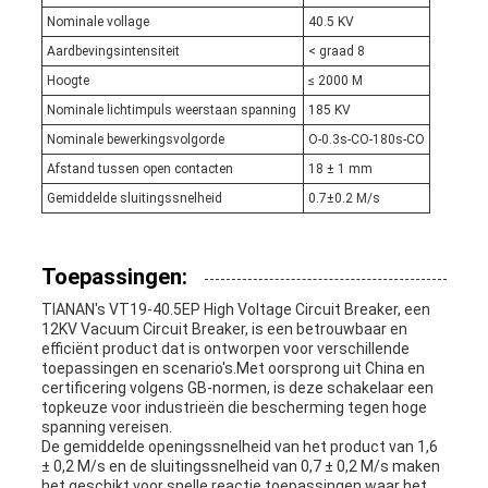
Nominale vollage
40.5 KV
Aardbevingsintensiteit
< graad 8
Hoogte
≤ 2000 M
Nominale lichtimpuls weerstaan spanning
185 KV
Nominale bewerkingsvolgorde
O-0.3s-CO-180s-CO
Afstand tussen open contacten
18 ± 1 mm
Gemiddelde sluitingssnelheid
0.7±0.2 M/s
Toepassingen:
TIANAN's VT19-40.5EP High Voltage Circuit Breaker, een
12KV Vacuum Circuit Breaker, is een betrouwbaar en
efficiënt product dat is ontworpen voor verschillende
toepassingen en scenario's.Met oorsprong uit China en
certificering volgens GB-normen, is deze schakelaar een
topkeuze voor industrieën die bescherming tegen hoge
spanning vereisen.
De gemiddelde openingssnelheid van het product van 1,6
± 0,2 M/s en de sluitingssnelheid van 0,7 ± 0,2 M/s maken
het geschikt voor snelle reactie toepassingen waar het