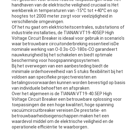
handhaven van de elektrische veiligheid cruciaal is.Het
werkbereik in temperaturen van -15°C tot +40°C en op
hoogtes tot 2000 meter zorgt voor veelzijdigheid in
verschillende omgevingen.
Of het nu gaat om elektriciteitscentrales, substations of
industriële installaties, de TIANAN VT19-405EP High
Voltage Circuit Breaker is ideaal voor gebruik in scenario's
waar betrouwbare circuitonderbreking essentieel isDe
nominale werking van O-0.3s-CO-180s-CO garandeert
nauwkeurigheid bij het schakelen en biedt optimale
bescherming voor hoogspanningssystemen.
Bij het overwegen van een aanbesteding biedt de
minimale orderhoeveelheid van 5 stuks flexibiliteit bij het
voldoen aan specifieke projectvereisten.en
betalingsvoorwaarden kunnen worden bevestigd op basis
van individuele behoeften en afspraken.
Over het algemeen is de TIANAN VT19-40.5EP High
Voltage Circuit Breaker een betrouwbare oplossing voor
toepassingen die een hoge kwaliteit, hoge spanning
vacuümcircuitbreaker vereisen.De prestatie- en
betrouwbaarheidseigenschappen maken het een
waardevol middel om de elektrische veiligheid en de
operationele efficiëntie te waarborgen..