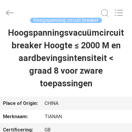
Ningbo
Tianan
(Group)
Co.,Ltd..
Hoogspanning circuit breaker
All
Rights
Hoogspanningsvacuümcircuit
HUIS
Reserved.
breaker Hoogte ≤ 2000 M en
PRODUCTEN
aardbevingsintensiteit <
graad 8 voor zware
VR-
toepassingen
SHOW
Place of Origin:
CHINA
ONGEVEER
Merknaam:
TIANAN
ONS
Certificering:
GB