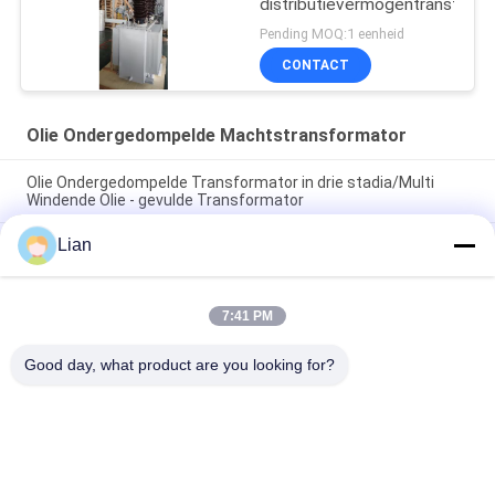
distributievermogentransform
Pending MOQ:1 eenheid
CONTACT
Olie Ondergedompelde Machtstransformator
Olie Ondergedompelde Transformator in drie stadia/Multi
Windende Olie - gevulde Transformator
Lian
200 kVA 33 kV olie ondergedompelde krachttransformator
met Dyn11 aansluiting voor distributienetwerken
Compacte ONAN-verkoelingsolie ondergedompelde
7:41 PM
krachttransformator met aanpasbare opties voor
betrouwbare elektrische netwerken
Good day, what product are you looking for?
populaire categorieën
Alle
Compact 
Mobiel 
Transformatorhulpkantoor
Transformatorhulpkantoor