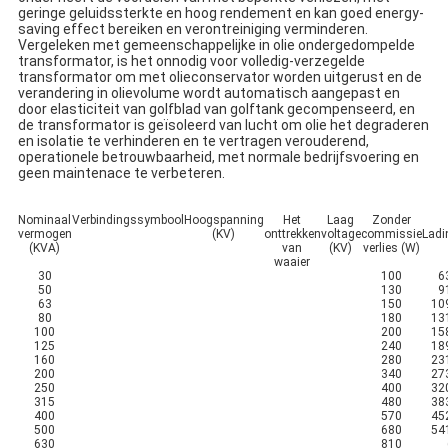
geringe geluidssterkte en hoog rendement en kan goed energy-
saving effect bereiken en verontreiniging verminderen.
Vergeleken met gemeenschappelijke in olie ondergedompelde
transformator, is het onnodig voor volledig-verzegelde
transformator om met olieconservator worden uitgerust en de
verandering in olievolume wordt automatisch aangepast en
door elasticiteit van golfblad van golftank gecompenseerd, en
de transformator is geïsoleerd van lucht om olie het degraderen
en isolatie te verhinderen en te vertragen verouderend,
operationele betrouwbaarheid, met normale bedrijfsvoering en
geen maintenace te verbeteren.
Nominaal
Verbindingssymbool
Hoogspanning
Het
Laag
Zonder
vermogen
(KV)
onttrekken
voltage
commissie
Ladi
(KVA)
van
(KV)
verlies (W)
waaier
30
100
6
50
130
9
63
150
10
80
180
13
100
200
15
125
240
18
160
280
23
200
340
27
250
400
32
315
480
38
400
570
45
500
680
54
630
810