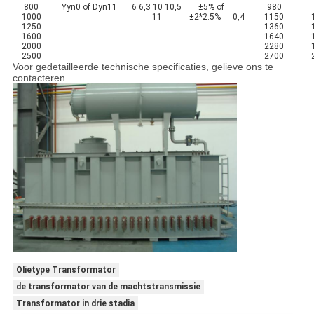
800
Yyn0 of Dyn11
6 6,3 10 10,5
±5% of
980
1000
11
±2*2.5%
0,4
1150
1250
1360
1600
1640
2000
2280
2500
2700
Voor gedetailleerde technische specificaties, gelieve ons te
contacteren.
Olietype Transformator
de transformator van de machtstransmissie
Transformator in drie stadia