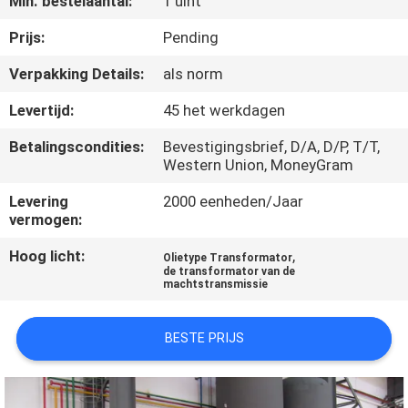
Min. bestelaantal:
1 uint
KWALITEITSCONTROLE
Prijs:
Pending
Verpakking Details:
als norm
CONTACTEER
Levertijd:
45 het werkdagen
ONS
Betalingscondities:
Bevestigingsbrief, D/A, D/P, T/T,
Western Union, MoneyGram
NIEUWS
Levering
2000 eenheden/Jaar
vermogen:
VERZOEK
Hoog licht:
,
Olietype Transformator
OM EEN
de transformator van de
machtstransmissie
CITAAT
BESTE PRIJS
SITEMAP