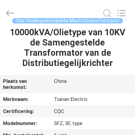
Ningbo
Tianan
(Group)
Co.,Ltd..
All
Olie Ondergedompelde Machtstransformator
Rights
Reserved.
10000kVA/Olietype van 10KV
HUIS
de Samengestelde
PRODUCTEN
Transformator van de
Distributiegelijkrichter
VR-
SHOW
Plaats van
China
herkomst:
ONGEVEER
Merknaam:
Tianan Electric
ONS
Certificering:
CQC
Modelnummer:
SFZ, SF, type
FABRIEKSREIS