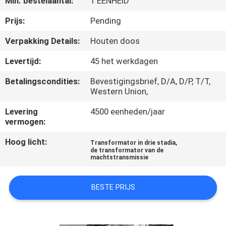
Min. bestelaantal:
1 EENHEID
KWALITEITSCONTROLE
Prijs:
Pending
Verpakking Details:
Houten doos
CONTACTEER
Levertijd:
45 het werkdagen
ONS
Betalingscondities:
Bevestigingsbrief, D/A, D/P, T/T,
Western Union,
NIEUWS
Levering
4500 eenheden/jaar
vermogen:
VERZOEK
Hoog licht:
,
Transformator in drie stadia
OM EEN
de transformator van de
machtstransmissie
CITAAT
BESTE PRIJS
SITEMAP