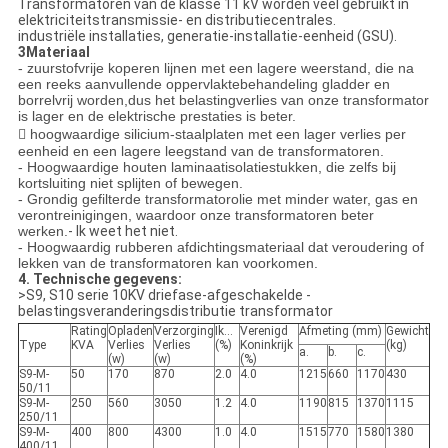
Transformatoren van de klasse 11 kV worden veel gebruikt in
elektriciteitstransmissie- en distributiecentrales.
industriële installaties, generatie-installatie-eenheid (GSU).
3Materiaal
- zuurstofvrije koperen lijnen met een lagere weerstand, die na
een reeks aanvullende oppervlaktebehandeling gladder en
borrelvrij worden,dus het belastingverlies van onze transformator
is lager en de elektrische prestaties is beter.
 hoogwaardige silicium-staalplaten met een lager verlies per
eenheid en een lagere leegstand van de transformatoren.
- Hoogwaardige houten laminaatisolatiestukken, die zelfs bij
kortsluiting niet splijten of bewegen.
- Grondig gefilterde transformatorolie met minder water, gas en
verontreinigingen, waardoor onze transformatoren beter
werken.
- Ik weet het niet.
- Hoogwaardig rubberen afdichtingsmateriaal dat veroudering of
lekken van de transformatoren kan voorkomen.
4. Technische gegevens:
>S9, S10 serie 10KV driefase-afgeschakelde -
belastingsveranderingsdistributie transformator
Rating
Opladen
Verzorging
Ik...
Verenigd
Afmeting (mm)
Gewicht
Type
KVA
Verlies
Verlies
(%)
Koninkrijk
(kg)
a.
b.
c.
(w)
(w)
(%)
S9-M-
50
170
870
2.0
4.0
1215
660
1170
430
50/11
S9-M-
250
560
3050
1.2
4.0
1190
815
1370
1115
250/11
S9-M-
400
800
4300
1.0
4.0
1515
770
1580
1380
400/11