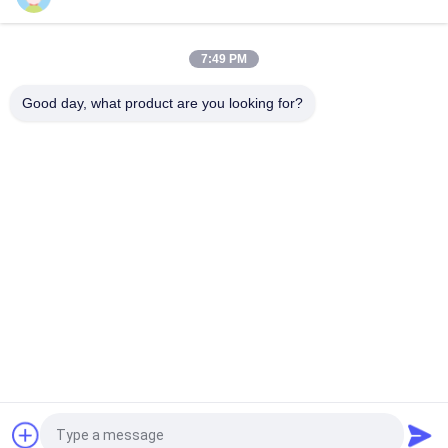
met Dyn11 aansluiting voor distributienetwerken
Compacte ONAN-verkoelingsolie ondergedompelde
7:49 PM
krachttransformator met aanpasbare opties voor
betrouwbare elektrische netwerken
Good day, what product are you looking for?
populaire categorieën
Alle
Compact 
Mobiel 
Transformatorhulpkantoor
Transformatorhulpkantoor
Gegoten Hars Droge 
Olie 
Type Transformator
Ondergedompelde 
Machtstransformator
Middelgroot 
Hoogspanningsschakelaar
Voltagemechanisme
Hoogspanning 
Laagspanningsschakelinrichtingen
Circuit Breaker
Vraag een offerte aan