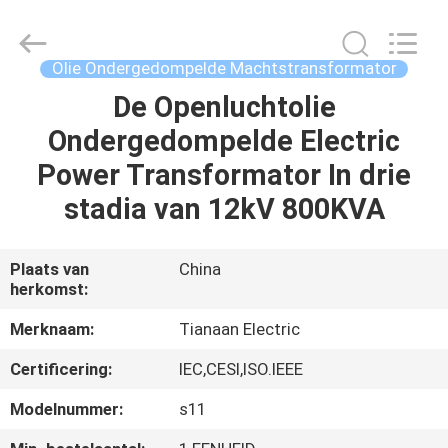
Ningbo
Tianan
(Group)
Co.,Ltd..
All
Olie Ondergedompelde Machtstransformator
Rights
Reserved.
De Openluchtolie
HUIS
Ondergedompelde Electric
PRODUCTEN
Power Transformator In drie
stadia van 12kV 800KVA
VR-
SHOW
Plaats van
China
herkomst:
ONGEVEER
Merknaam:
Tianaan Electric
ONS
Certificering:
IEC,CESI,ISO.IEEE
Modelnummer:
s11
FABRIEKSREIS