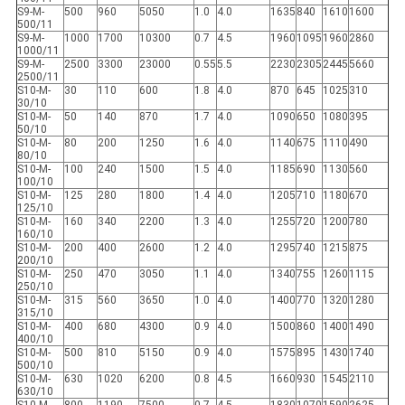
S9-M-
500
960
5050
1.0
4.0
1635
840
1610
1600
500/11
S9-M-
1000
1700
10300
0.7
4.5
1960
1095
1960
2860
1000/11
S9-M-
2500
3300
23000
0.55
5.5
2230
2305
2445
5660
2500/11
S10-M-
30
110
600
1.8
4.0
870
645
1025
310
30/10
S10-M-
50
140
870
1.7
4.0
1090
650
1080
395
50/10
S10-M-
80
200
1250
1.6
4.0
1140
675
1110
490
80/10
S10-M-
100
240
1500
1.5
4.0
1185
690
1130
560
100/10
S10-M-
125
280
1800
1.4
4.0
1205
710
1180
670
125/10
S10-M-
160
340
2200
1.3
4.0
1255
720
1200
780
160/10
S10-M-
200
400
2600
1.2
4.0
1295
740
1215
875
200/10
S10-M-
250
470
3050
1.1
4.0
1340
755
1260
1115
250/10
S10-M-
315
560
3650
1.0
4.0
1400
770
1320
1280
315/10
S10-M-
400
680
4300
0.9
4.0
1500
860
1400
1490
400/10
S10-M-
500
810
5150
0.9
4.0
1575
895
1430
1740
500/10
S10-M-
630
1020
6200
0.8
4.5
1660
930
1545
2110
630/10