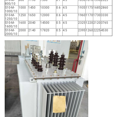
S10-M-
800
1190
7500
0.7
4.5
1830
1070
1590
2625
800/10
S10-M-
1000
1450
10300
0.6
4.5
1935
1175
1685
2860
1000/10
S10-M-
1250
1650
12000
0.6
4.5
1960
1170
1730
3330
1250/10
S10-M-
1600
2040
14500
0.5
4.5
2325
1220
2120
3765
1600/10
S10-M-
2000
2140
17820
0.5
4.5
2395
1260
2225
4530
2000/10