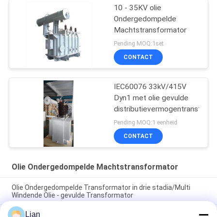
10 - 35KV olie
Ondergedompelde
Machtstransformator
Pending MOQ:1set
CONTACT
IEC60076 33kV/415V
Dyn1 met olie gevulde
distributievermogentransform
Pending MOQ:1 eenheid
CONTACT
Olie Ondergedompelde Machtstransformator
Olie Ondergedompelde Transformator in drie stadia/Multi
Windende Olie - gevulde Transformator
Lian
200 kVA 33 kV olie ondergedompelde krachttransformator