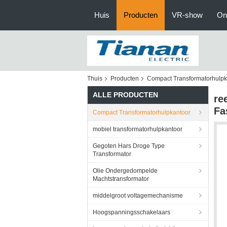
Huis
Producten
VR-show
On
Thuis
Producten
Compact Transformatorhulpk
ALLE PRODUCTEN
re
Fa
Compact Transformatorhulpkantoor
mobiel transformatorhulpkantoor
Gegoten Hars Droge Type
Transformator
Olie Ondergedompelde
Machtstransformator
middelgroot voltagemechanisme
Hoogspanningsschakelaars