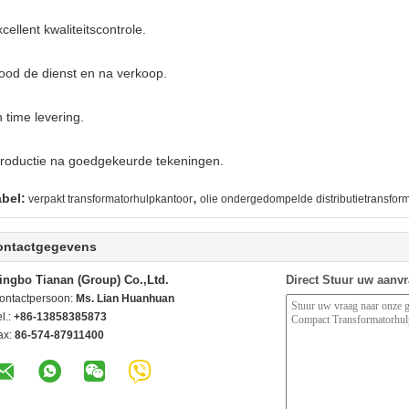
cellent kwaliteitscontrole.
ood de dienst en na verkoop.
n time levering.
roductie na goedgekeurde tekeningen.
,
abel:
verpakt transformatorhulpkantoor
olie ondergedompelde distributietransfor
ontactgegevens
ingbo Tianan (Group) Co.,Ltd.
Direct Stuur uw aanv
ontactpersoon:
Ms. Lian Huanhuan
l.:
+86-13858385873
ax:
86-574-87911400