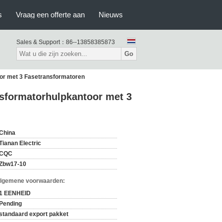
s
Vraag een offerte aan
Nieuws
Sales & Support：
86--13858385873
Go
or met 3 Fasetransformatoren
sformatorhulpkantoor met 3
China
Tianan Electric
CQC
Zbw17-10
Algemene voorwaarden:
1 EENHEID
Pending
standaard export pakket