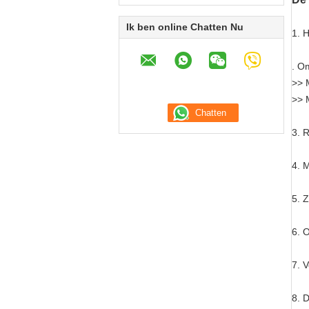
Ik ben online Chatten Nu
1.
H
.
Om
>>
>>
3.
R
4.
M
5.
Z
6.
O
7.
V
8.
D