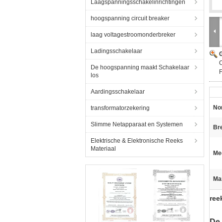
Laagspanningsschakelinrichtingen
hoogspanning circuit breaker
laag voltagestroomonderbreker
Ladingsschakelaar
G
C
De hoogspanning maakt Schakelaar
F
los
Aardingsschakelaar
No
transformatorzekering
Slimme Netapparaat en Systemen
Br
Elektrische & Elektronische Reeks
Materiaal
Me
Ma
ree
De