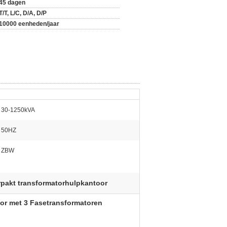
45 dagen
T/T, L/C, D/A, D/P
10000 eenheden/jaar
30-1250kVA
50HZ
ZBW
rpakt transformatorhulpkantoor
or met 3 Fasetransformatoren