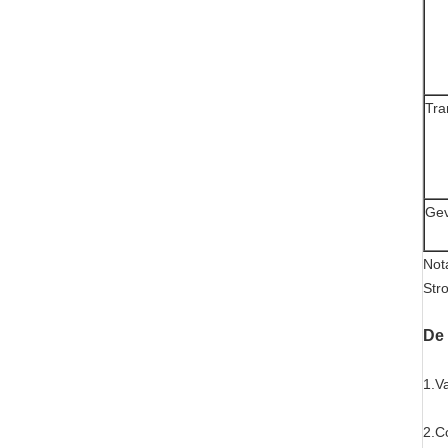
Tra
Gev
Not
Str
De 
1.Va
2.Co