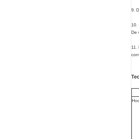
9.
D
10.
De 
11.
cor
Te
Hoo