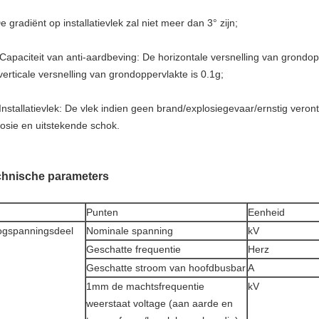
e gradiënt op installatievlek zal niet meer dan 3° zijn;
Capaciteit van anti-aardbeving: De horizontale versnelling van grondop
verticale versnelling van grondoppervlakte is 0.1g;
Installatievlek: De vlek indien geen brand/explosiegevaar/ernstig veron
rosie en uitstekende schok.
chnische parameters
Punten
Eenheid
gspanningsdeel
Nominale spanning
kV
Geschatte frequentie
Herz
Geschatte stroom van hoofdbusbar
A
1mm de machtsfrequentie
kV
weerstaat voltage (aan aarde en