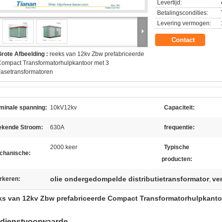
Levertijd:
Betalingscondities:
Levering vermogen:
Contact
rote Afbeelding :
reeks van 12kv Zbw prefabriceerde
ompact Transformatorhulpkantoor met 3
asetransformatoren
minale spanning:
10kV12kv
Capaciteit:
ekende Stroom:
630A
frequentie:
2000 keer
Typische
chanische:
producten:
olie ondergedompelde distributietransformator
ve
rkeren:
,
ks van 12kv Zbw prefabriceerde Compact Transformatorhulpkanto
 dienstvoorwaarde