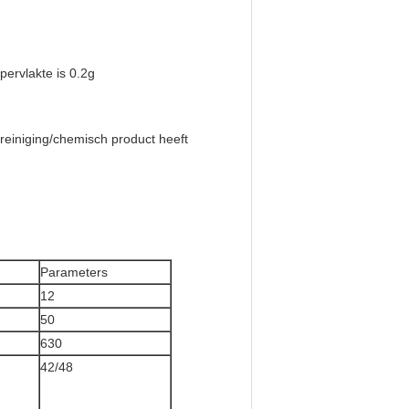
pervlakte is 0.2g
treiniging/chemisch product heeft
Parameters
12
50
630
42/48