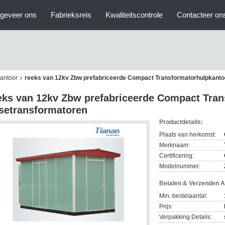
geveer ons
Fabrieksreis
Kwaliteitscontrole
Contacteer on
antoor
reeks van 12kv Zbw prefabriceerde Compact Transformatorhulpkanto
eks van 12kv Zbw prefabriceerde Compact Tran
setransformatoren
Productdetails:
Plaats van herkomst:
Merknaam:
Certificering:
Modelnummer:
Betalen & Verzenden 
Min. bestelaantal:
Prijs:
Verpakking Details: