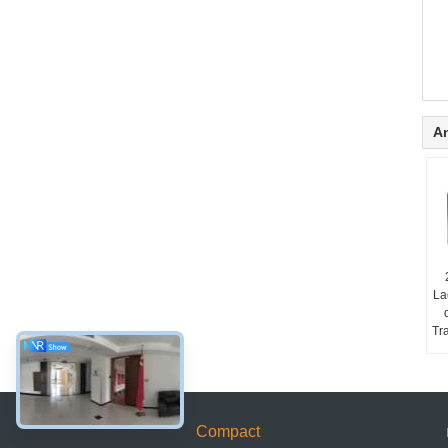
A
La
Tr
Compact