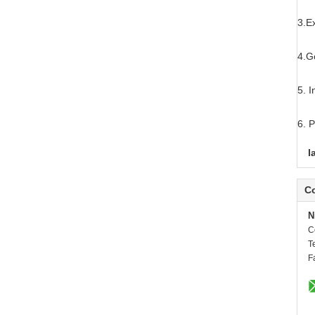
3.Ex
4.G
5. I
6.
P
l
C
N
C
Te
F