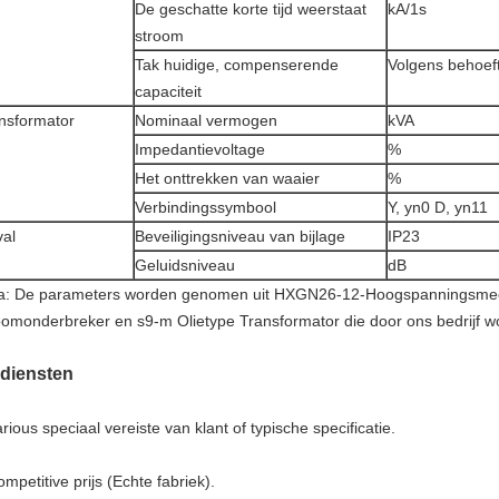
De geschatte korte tijd weerstaat
kA/1s
stroom
Tak huidige, compenserende
Volgens behoef
capaciteit
nsformator
Nominaal vermogen
kVA
Impedantievoltage
%
Het onttrekken van waaier
%
Verbindingssymbool
Y, yn0 D, yn11
al
Beveiligingsniveau van bijlage
IP23
Geluidsniveau
dB
a: De parameters worden genomen uit HXGN26-12-Hoogspanningsmec
oomonderbreker en s9-m Olietype Transformator die door ons bedrijf w
diensten
rious speciaal vereiste van klant of typische specificatie.
mpetitive prijs (Echte fabriek).