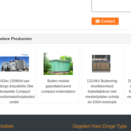
ndere Producten
242kv 150MVA van
Buiten mobiel
12/24kV Buitenring
Z
dings Industriële Olie
geprefabriceerd
Hoofdeenheid
dompelde Compact
compact onderstation
Kabeltakdoos met
M
ansformatorhulpkantoor
roestvrijstalen schelp
me
onder
en 630A nominale
stroom
mobiel
Gegoten Hars Droge Type