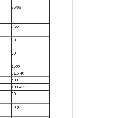
75/85
25/2
63
50
1500
31.5 40
400
100-4000
80
50 (65)