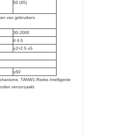
50 (65)
ten van gebruikers
30-2000
4 4,5
±2×2.5 ±5
≤50
hanisme, TANW1-Reeks Intelligente
orden veroorzaakt.