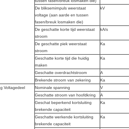
tussen fasen/breuk losmaken die)
De bliksemimpuls weerstaat
kV
voltage (aan aarde en tussen
fasen/breuk losmaken die)
De geschatte korte tijd weerstaat
kA/s
stroom
De geschatte piek weerstaat
Ka
stroom
Geschatte korte tijd die huidig
Ka
maken
Geschatte overdrachtstroom
A
Brekende stroom van zekering
Ka
g Voltagedeel
Nominale spanning
V
Geschatte stroom van hoofdkring
A
Geschat beperkend kortsluiting
Ka
brekende capaciteit
Geschatte werkende kortsluiting
Ka
brekende capaciteit