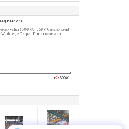
raag naar ons
(
0
/ 3000)