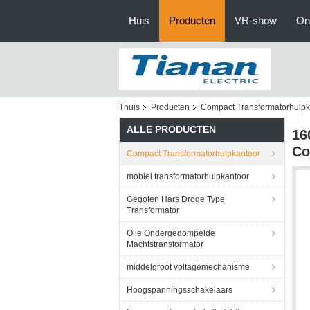
Huis
Producten
VR-show
On
Thuis
Producten
Compact Transformatorhulpk
ALLE PRODUCTEN
16
Co
Compact Transformatorhulpkantoor
mobiel transformatorhulpkantoor
Gegoten Hars Droge Type
Transformator
Olie Ondergedompelde
Machtstransformator
middelgroot voltagemechanisme
Hoogspanningsschakelaars