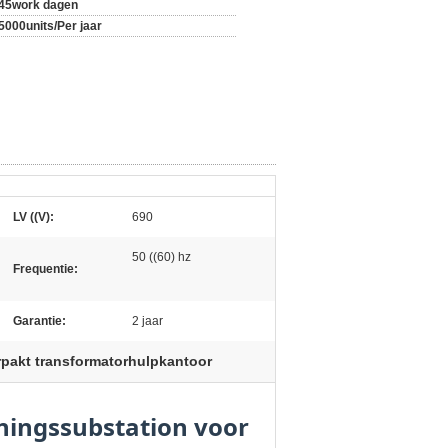
45work dagen
5000units/Per jaar
LV ((V):
690
50 ((60) hz
Frequentie:
Garantie:
2 jaar
rpakt transformatorhulpkantoor
ningssubstation voor