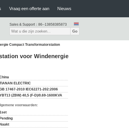
s
Vraag een offerte aan
Nieuws
Sales & Support：
86--13858385873
Go
ergie Compact Transformatorstation
tation voor Windenergie
China
TIANAN ELECTRIC
GB 17467-2010 IEC62271-202:2006
YBT13 (ZBW) 40,5 (F-D)/0.69-1600KVA
Algemene voorwaarden:
1set
Pending
Naakt