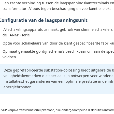
Een zachte verbinding tussen de laagspanningskantterminals e
transformator LV-buis tegen beschadiging en voorkomt olielekt
Configuratie van de laagspanningsunit
LV-schakelingsapparatuur maakt gebruik van slimme schakelers
de TANM1-serie
Optie voor schakelaars van door de klant gespecificeerde fabrik
Op maat gemaakte gordijnschema's beschikbaar om aan de specif
voldoen
Deze geprefabriceerde substation-oplossing biedt uitgebreide
veiligheidskenmerken die speciaal zijn ontworpen voor windener
installaties.het garanderen van een optimale prestatie in de in
energiebronnen.
,
abel:
verpakt transformatorhulpkantoor
olie ondergedompelde distributietransfor