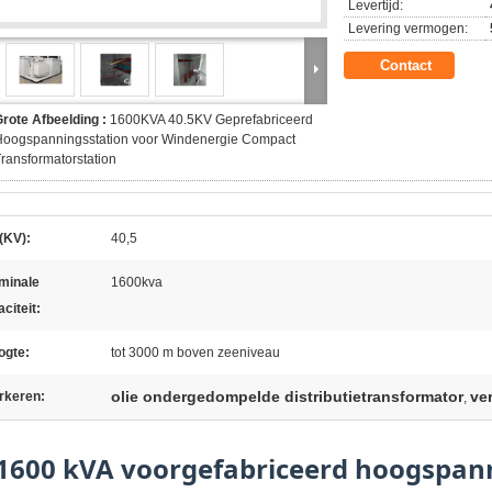
Levertijd:
Levering vermogen:
Contact
rote Afbeelding :
1600KVA 40.5KV Geprefabriceerd
Hoogspanningsstation voor Windenergie Compact
ransformatorstation
(KV):
40,5
minale
1600kva
citeit:
ogte:
tot 3000 m boven zeeniveau
olie ondergedompelde distributietransformator
ve
rkeren:
,
1600 kVA voorgefabriceerd hoogspan