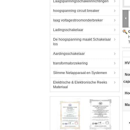
Laagspanningsschakelinrichtingen
hoogspanning circuit breaker
laag voltagestroomonderbreker
Ladingsschakelaar
G
De hoogspanning maakt Schakelaar
T
los
Aardingsschakelaar
HV
transformatorzekering
Slimme Netapparaat en Systemen
No
capa
Elektrische & Elektronische Reeks
Materiaal
Ho
Ma