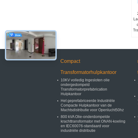
La
Tr
Compact
Transformatorhulpkantoor
10KV volledig Ingesloten olie
ondergedompeld
Transformatorprefabrication
Hulpkantoor
Het geprefabriceerde Industriële
Compacte Hulpkantoor van de
Machtsdistributie voor Openlucht50hz
800 kVA Olie-onderdompelde
krachttransformator met ONAN-koeling
en IEC60076-standaard voor
industriële distributie