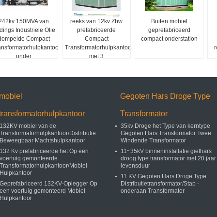
242kv 150MVA van
reeks van 12kv Zbw
Buiten mobiel
dings Industriële Olie
prefabriceerde
geprefabriceerd
dompelde Compact
Compact
compact onderstation
ansformatorhulpkantoor
Transformatorhulpkantoor
r
onder
met 3
Fasetransformatoren
mobiel
Gegoten Hars Droge Type
transformatorhulpkantoor
Transformator
132KV mobiel van de
35kv Droge het Type van kerntype
Transformatorhulpkantoor/Distributie
Gegoten Hars Transformator Twee
Beweegbaar Machtshulpkantoor
Windende Transformator
132 Kv prefabriceerde het Op een
11~35kV binneninstallatie giethars
voertuig gemonteerde
droog type transformator met 20 jaar
Transformatorhulpkantoor/Mobiel
levensduur
Hulpkantoor
11 KV Gegoten Hars Droge Type
Geprefabriceerd 132KV-Oplegger Op
Distributietransformator/Stap -
een voertuig gemonteerd Mobiel
onderaan Transformator
Hulpkantoor