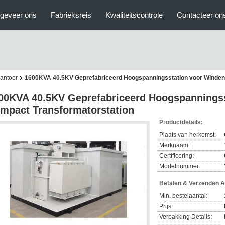
geveer ons
Fabrieksreis
Kwaliteitscontrole
Contacteer on
antoor
1600KVA 40.5KV Geprefabriceerd Hoogspanningsstation voor Winden
00KVA 40.5KV Geprefabriceerd Hoogspanningss
mpact Transformatorstation
Productdetails:
Plaats van herkomst:
Merknaam:
Certificering:
Modelnummer:
Betalen & Verzenden 
Min. bestelaantal:
Prijs:
Verpakking Details: