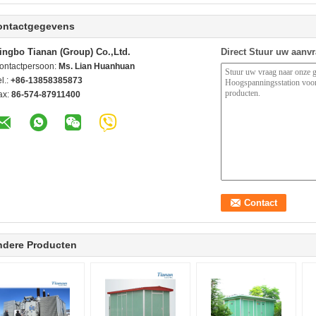
ontactgegevens
ingbo Tianan (Group) Co.,Ltd.
Direct Stuur uw aanv
ontactpersoon:
Ms. Lian Huanhuan
l.:
+86-13858385873
ax:
86-574-87911400
ndere Producten