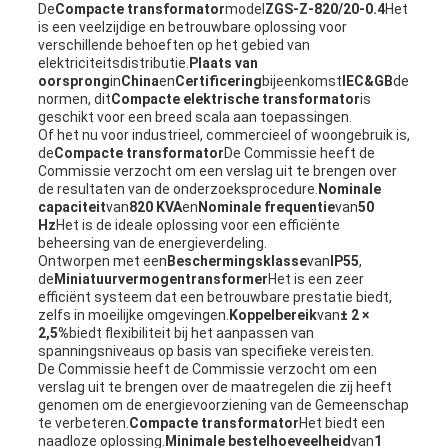
De
Compacte transformator
model
ZGS-Z-820/20-0.4
Het
is een veelzijdige en betrouwbare oplossing voor
verschillende behoeften op het gebied van
elektriciteitsdistributie.
Plaats van
oorsprong
in
China
en
Certificering
bijeenkomst
IEC&GB
de
normen, dit
Compacte elektrische transformator
is
geschikt voor een breed scala aan toepassingen.
Of het nu voor industrieel, commercieel of woongebruik is,
de
Compacte transformator
De Commissie heeft de
Commissie verzocht om een verslag uit te brengen over
de resultaten van de onderzoeksprocedure.
Nominale
capaciteit
van
820 KVA
en
Nominale frequentie
van
50
Hz
Het is de ideale oplossing voor een efficiënte
beheersing van de energieverdeling.
Ontworpen met een
Beschermingsklasse
van
IP55
,
de
Miniatuurvermogentransformer
Het is een zeer
efficiënt systeem dat een betrouwbare prestatie biedt,
zelfs in moeilijke omgevingen.
Koppelbereik
van
± 2 ×
2,5%
biedt flexibiliteit bij het aanpassen van
spanningsniveaus op basis van specifieke vereisten.
De Commissie heeft de Commissie verzocht om een
verslag uit te brengen over de maatregelen die zij heeft
genomen om de energievoorziening van de Gemeenschap
te verbeteren.
Compacte transformator
Het biedt een
naadloze oplossing.
Minimale bestelhoeveelheid
van
1