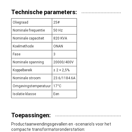
Technische parameters:
Oliegraad
25#
Nominale frequentie
50 Hz
Nominale capaciteit
820 KVA
Koelmethode
ONAN
Fase
3
Nominale spanning
20000/400V
Koppelbereik
± 2 × 2,5%
Nominale stroom
23.6/1184.6A
Omgevingstemperatuur
17°C
Isolatie klasse
Een
Toepassingen:
Productaanwendingsgevallen en -scenario's voor het
compacte transformatoronderstation: