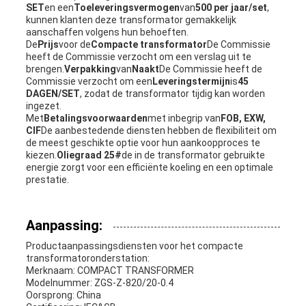
SET
en een
Toeleveringsvermogen
van
500 per jaar/set
,
kunnen klanten deze transformator gemakkelijk
aanschaffen volgens hun behoeften.
De
Prijs
voor de
Compacte transformator
De Commissie
heeft de Commissie verzocht om een verslag uit te
brengen.
Verpakking
van
Naakt
De Commissie heeft de
Commissie verzocht om een
Leveringstermijn
is
45
DAGEN/SET
, zodat de transformator tijdig kan worden
ingezet.
Met
Betalingsvoorwaarden
met inbegrip van
FOB, EXW,
CIF
De aanbestedende diensten hebben de flexibiliteit om
de meest geschikte optie voor hun aankoopproces te
kiezen.
Oliegraad
25#
de in de transformator gebruikte
energie zorgt voor een efficiënte koeling en een optimale
prestatie.
Aanpassing:
Productaanpassingsdiensten voor het compacte
transformatoronderstation:
Merknaam: COMPACT TRANSFORMER
Modelnummer: ZGS-Z-820/20-0.4
Oorsprong: China