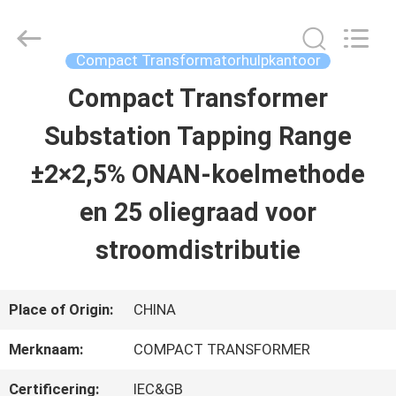
Ningbo
Tianan
(Group)
Co.,Ltd..
Compact Transformatorhulpkantoor
All
Rights
Compact Transformer
HUIS
Reserved.
Substation Tapping Range
PRODUCTEN
±2×2,5% ONAN-koelmethode
en 25 oliegraad voor
VR-
stroomdistributie
SHOW
Place of Origin:
CHINA
ONGEVEER
Merknaam:
COMPACT TRANSFORMER
ONS
Certificering:
IEC&GB