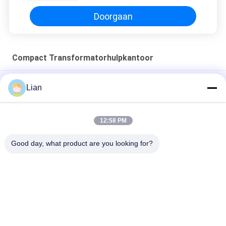
Doorgaan
Compact Transformatorhulpkantoor
242kv 150MVA van Ladings Industriële Olie dompelde
Lian
Compact Transformatorhulpkantoor onder
reeks van 12kv Zbw prefabriceerde Compact
12:58 PM
Transformatorhulpkantoor met 3 Fasetransformatoren
Good day, what product are you looking for?
Buiten mobiel geprefabriceerd compact onderstation
populaire categorieën
Alle
Compact 
Mobiel 