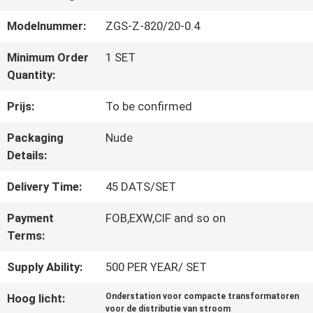
FABRIEKSREIS
Modelnummer:
ZGS-Z-820/20-0.4
Minimum Order
1 SET
KWALITEITSCONTROLE
Quantity:
Prijs:
To be confirmed
CONTACTEER
Packaging
Nude
ONS
Details:
Delivery Time:
45 DATS/SET
NIEUWS
Payment
FOB,EXW,CIF and so on
Terms:
VERZOEK
Supply Ability:
500 PER YEAR/ SET
OM EEN
Hoog licht:
Onderstation voor compacte transformatoren
voor de distributie van stroom